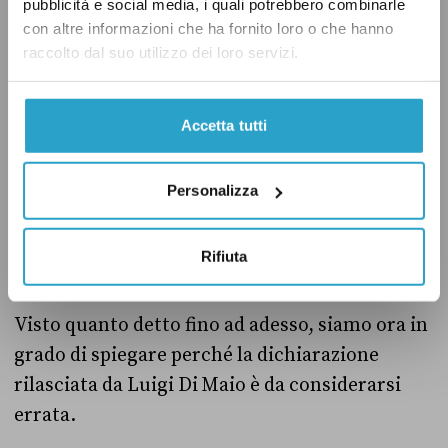
pubblicità e social media, i quali potrebbero combinarle
detentori dei nostri titoli di Stato iniziano a
con altre informazioni che ha fornito loro o che hanno
venderli facendone diminuire il prezzo e, di
raccolto dal suo utilizzo dei loro servizi.
conseguenza, il tasso di interesse, anche
l’emissione di nuovi titoli dovrà adeguarsi.
Accetta tutti
Personalizza
L’effetto dello spread sui titoli a scadenza
breve
Rifiuta
Visto quanto detto fino ad adesso, siamo ora in
grado di spiegare perché la dichiarazione
rilasciata da Luigi Di Maio è da considerarsi
errata.