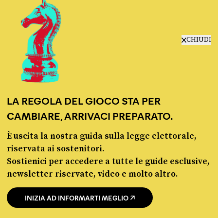
CHIUDI
Pagella Politica Verdetto:
Panzana Pazzesca
«Ma dire che lo spread ci è già costato,
quando invece il rendimento dei titoli è a
LA REGOLA DEL GIOCO STA PER
dieci anni.. di che stiamo parlando?».
CAMBIARE, ARRIVACI PREPARATO.
Luigi Di Maio
È uscita la nostra guida sulla legge elettorale,
Ministro del Lavoro e dello
riservata ai sostenitori.
Sviluppo Economico
Sostienici per accedere a tutte le guide esclusive,
NEWSLETTER
newsletter riservate, video e molto altro.
https://www.youtube.com/watch?
POLITICA DI UN CERTO GENERE
v=M8HFCUh4bgg&t=162s#t=2m35s
OGNI MARTEDÌ
INIZIA AD INFORMARTI MEGLIO
In questa newsletter proviamo a capire perché le
la Repubblica