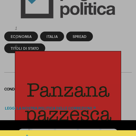
1
ECONOMIA
ITALIA
SPREAD
1
6
TITOLI DI STATO
CONDIVIDI
twitter
email
bluesky
facebook
whatsapp
LEGGI LA NOSTRA POLITICA DELLE CORREZIONI