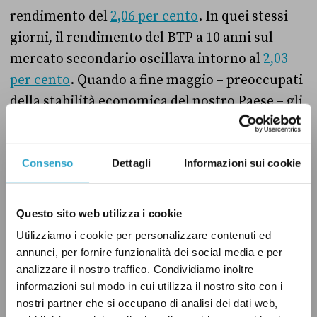
rendimento del
2,06 per cento
. In quei stessi
giorni, il rendimento del BTP a 10 anni sul
mercato secondario oscillava intorno al
2,03
per cento
. Quando a fine maggio – preoccupati
della stabilità economica del nostro Paese – gli
investitori hanno iniziato a vendere a prezzo
ribassato i nostri titoli sul mercato secondario,
facendone aumentare il tasso di interesse al
Consenso
Dettagli
Informazioni sui cookie
3,1 per cento
, il BTP a 10 anni veniva emesso
sul mercato primario con un rendimento del
3
Questo sito web utilizza i cookie
per cento
.
Utilizziamo i cookie per personalizzare contenuti ed
annunci, per fornire funzionalità dei social media e per
analizzare il nostro traffico. Condividiamo inoltre
informazioni sul modo in cui utilizza il nostro sito con i
Per semplificare, quando la sfiducia nei
nostri partner che si occupano di analisi dei dati web,
confronti del nostro Paese aumenta, e i