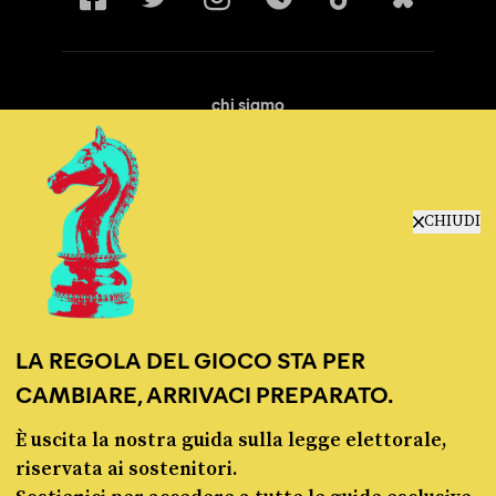
chi siamo
manifesto
redazione
progetti
lavora con noi
CHIUDI
contattaci
LA REGOLA DEL GIOCO STA PER
CAMBIARE, ARRIVACI PREPARATO.
È uscita la nostra guida sulla legge elettorale,
© Pagella Politica 2012 - 2026
riservata ai sostenitori.