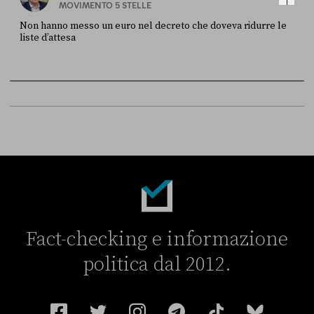
MOVIMENTO 5 STELLE
Non hanno messo un euro nel decreto che doveva ridurre le
liste d’attesa
FONTE
DATA
Sky Live In
6 LUGLIO
Fact-checking e informazione
politica dal 2012.