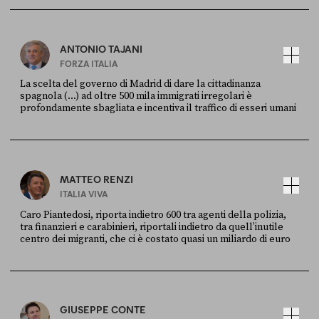
Ansa
28 LUGLIO 2026
ANTONIO TAJANI
FORZA ITALIA
La scelta del governo di Madrid di dare la cittadinanza
spagnola (...) ad oltre 500 mila immigrati irregolari è
profondamente sbagliata e incentiva il traffico di esseri umani
FONTE
DATA
X
30 LUGLIO
MATTEO RENZI
ITALIA VIVA
Caro Piantedosi, riporta indietro 600 tra agenti della polizia,
tra finanzieri e carabinieri, riportali indietro da quell’inutile
centro dei migranti, che ci è costato quasi un miliardo di euro
FONTE
DATA
Sky Live In
6 LUGLIO
GIUSEPPE CONTE