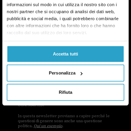
informazioni sul modo in cui utilizza il nostro sito con i
nostri partner che si occupano di analisi dei dati web,
pubblicità e social media, i quali potrebbero combinarle
con altre informazioni che ha fornito loro o che hanno
raccolto dal suo utilizzo dei loro servizi.
Accetta tutti
Personalizza
NEWSLETTER
Rifiuta
POLITICA DI UN CERTO GENERE
OGNI MARTEDÌ
In questa newsletter proviamo a capire perché le
questioni di genere sono anche una questione
politica.
Qui un esempio
.