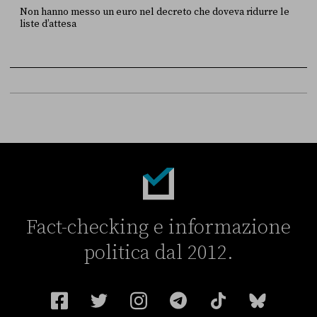
Non hanno messo un euro nel decreto che doveva ridurre le
liste d’attesa
FONTE
DATA
Sky Live In
6 LUGLIO
Fact-checking e informazione
politica dal 2012.