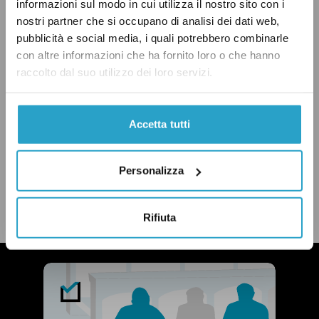
informazioni sul modo in cui utilizza il nostro sito con i
nostri partner che si occupano di analisi dei dati web,
pubblicità e social media, i quali potrebbero combinarle
ESTERI
GOVERNO LETTA
RADICALI ITALIANI
con altre informazioni che ha fornito loro o che hanno
raccolto dal suo utilizzo dei loro servizi.
VERO
Accetta tutti
CONDIVIDI
Personalizza
twitter
email
bluesky
facebook
whatsapp
LEGGI LA NOSTRA POLITICA DELLE CORREZIONI
Rifiuta