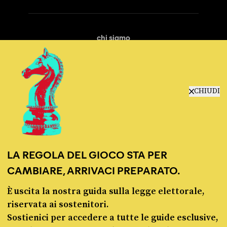
chi siamo
manifesto
redazione
progetti
lavora con noi
CHIUDI
contattaci
LA REGOLA DEL GIOCO STA PER
CAMBIARE, ARRIVACI PREPARATO.
È uscita la nostra guida sulla legge elettorale,
© Pagella Politica 2012 - 2026
riservata ai sostenitori.
Sostienici per accedere a tutte le guide esclusive,
Pagella Politica è una testata registrata presso il Tribunale di Milano, n. 55 del 8