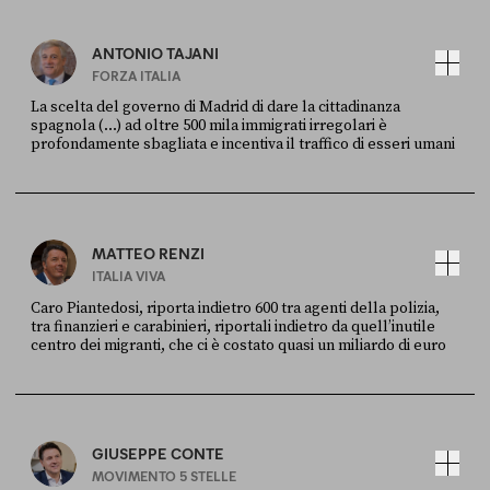
ANTONIO TAJANI
FORZA ITALIA
La scelta del governo di Madrid di dare la cittadinanza
spagnola (...) ad oltre 500 mila immigrati irregolari è
profondamente sbagliata e incentiva il traffico di esseri umani
FONTE
DATA
X
30 LUGLIO
MATTEO RENZI
ITALIA VIVA
Caro Piantedosi, riporta indietro 600 tra agenti della polizia,
tra finanzieri e carabinieri, riportali indietro da quell’inutile
centro dei migranti, che ci è costato quasi un miliardo di euro
FONTE
DATA
Sky Live In
6 LUGLIO
GIUSEPPE CONTE
MOVIMENTO 5 STELLE