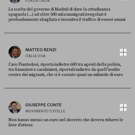
FORZA ITALIA
La scelta del governo di Madrid di dare la cittadinanza
spagnola (...) ad oltre 500 mila immigrati irregolari è
profondamente sbagliata e incentiva il traffico di esseri umani
FONTE
DATA
X
30 LUGLIO
MATTEO RENZI
ITALIA VIVA
Caro Piantedosi, riporta indietro 600 tra agenti della polizia,
tra finanzieri e carabinieri, riportali indietro da quell’inutile
centro dei migranti, che ci è costato quasi un miliardo di euro
FONTE
DATA
Sky Live In
6 LUGLIO
GIUSEPPE CONTE
MOVIMENTO 5 STELLE
Non hanno messo un euro nel decreto che doveva ridurre le
liste d’attesa
FONTE
DATA