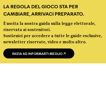
chi siamo
LA REGOLA DEL GIOCO STA PER
manifesto
CAMBIARE, ARRIVACI PREPARATO.
redazione
progetti
È uscita la nostra guida sulla legge elettorale,
lavora con noi
riservata ai sostenitori.
contattaci
Sostienici per accedere a tutte le guide esclusive,
newsletter riservate, video e molto altro.
INIZIA AD INFORMARTI MEGLIO
© Pagella Politica 2012 - 2026
Pagella Politica è una testata registrata presso il Tribunale di Milano, n. 55 del 8
marzo 2021. ISSN 2974-9387
Privacy policy
Cookie policy