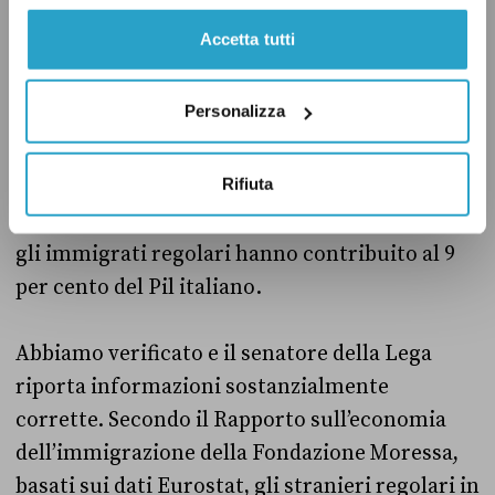
Il verdetto
Accetta tutti
Il senatore leghista Tony Iwobi ha detto in
Personalizza
un’intervista ad Affaritaliani.it che gli
immigrati regolari residenti nel nostro Paese
Rifiuta
sono circa 6 milioni e più di un milione ha la
cittadinanza italiana. In totale, secondo Iwobi,
gli immigrati regolari hanno contribuito al 9
per cento del Pil italiano.
Abbiamo verificato e il senatore della Lega
riporta informazioni sostanzialmente
corrette. Secondo il Rapporto sull’economia
dell’immigrazione della Fondazione Moressa,
basati sui dati Eurostat, gli stranieri regolari in