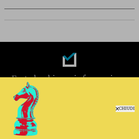
Sky Live In
6 LUGLIO
Fact-checking e informazione
politica dal 2012.
CHIUDI