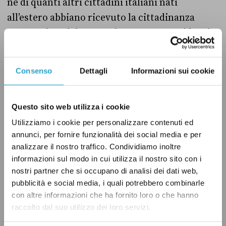
né di quanti altri cittadini italiani nati
all’estero abbiano ricevuto la cittadinanza
ancor prima del 2010 e siano ancora residenti
nel nostro Paese.
Consenso
Dettagli
Informazioni sui cookie
Questo sito web utilizza i cookie
Utilizziamo i cookie per personalizzare contenuti ed
annunci, per fornire funzionalità dei social media e per
analizzare il nostro traffico. Condividiamo inoltre
informazioni sul modo in cui utilizza il nostro sito con i
nostri partner che si occupano di analisi dei dati web,
pubblicità e social media, i quali potrebbero combinarle
Grafico 1: Elaborazione Fondazione Moressa su dati Istat sulle acquisizioni
con altre informazioni che ha fornito loro o che hanno
della cittadinanza italiana dal 2010 al 2019 – Fonte: Rapporto 2020
sull’economia dell’immigrazione
raccolto dal suo utilizzo dei loro servizi.