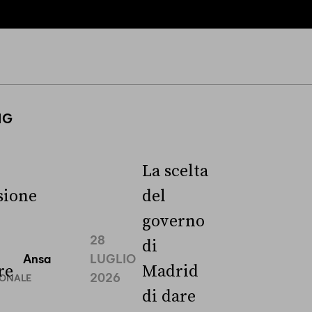
NG
La scelta
ione
del
governo
28
di
Ansa
LUGLIO
re
Madrid
2026
IONALE
di dare