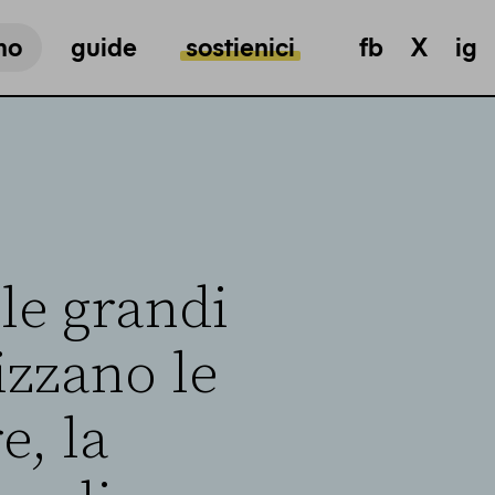
mo
guide
sostienici
fb
X
ig
le grandi
rizzano le
e, la