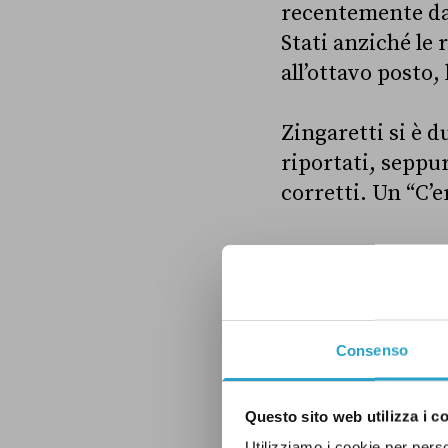
recentemente d
Stati anziché le 
all’ottavo posto, 
Zingaretti si è 
riportati, seppu
corretti. Un “C’e
Consenso
Questo sito web utilizza i c
Utilizziamo i cookie per perso