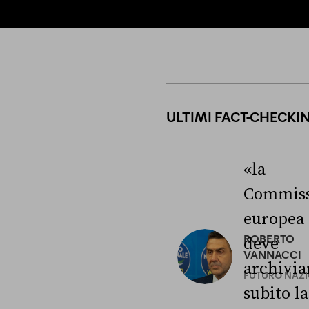
ULTIMI FACT-CHECKI
«la
Commiss
europea
ROBERTO
deve
VANNACCI
archivia
FUTURO NAZ
subito la