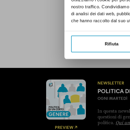
nostro traffico. Condividiamo 
C'ERI QUASI
COMPE
di analisi dei dati web, pubbl
che hanno raccolto dal suo uti
LEGGI LA NOSTRA POLITICA D
Rifiuta
NEWSLETTER
POLITICA 
OGNI MARTEDÌ
In questa newsl
questioni di g
politica.
Qui un
PREVIEW