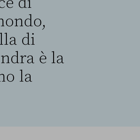
ce di
 mondo,
lla di
ondra è la
mo la