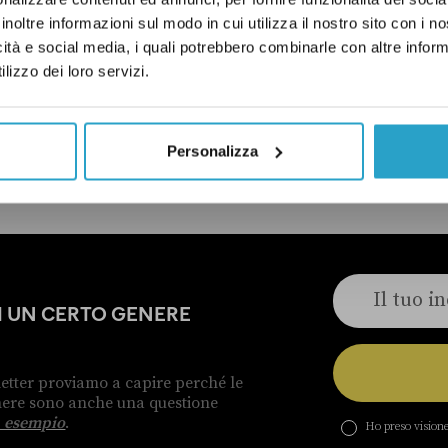
inoltre informazioni sul modo in cui utilizza il nostro sito con i 
TITIVITÀ
ECONOMIA
IMPRESE
LAZIO
icità e social media, i quali potrebbero combinarle con altre inform
lizzo dei loro servizi.
ELLE CORREZIONI
Personalizza
DI UN CERTO GENERE
etter proviamo a capire perché le
enere sono anche una questione
 esempio
.
Ho preso visione