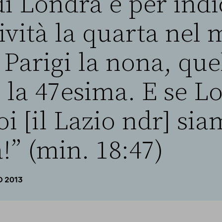
i Londra è per indi
ività la quarta nel
 Parigi la nona, que
 la 47esima. E se L
i [il Lazio ndr] sia
!” (min. 18:47)
O 2013