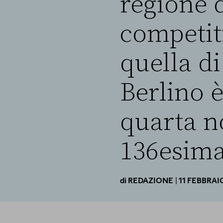
regione d
competit
quella di
Berlino è
quarta no
136esima
| 11 FEBBRAI
di
REDAZIONE