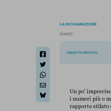
LA DICHIARAZIONE
FONTE:
VERDETTO SINTETICO
facebook
twitter
whatsapp
Un po’ impreciso
email
i numeri più o m
bluesky
rapporto stilato