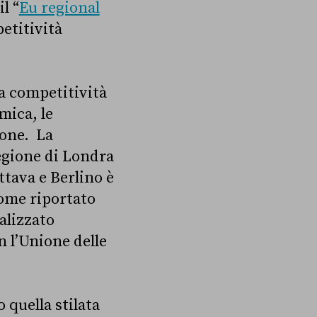
l “
Eu regional
petitività
la competitività
mica, le
ione. La
regione di Londra
ttava e Berlino è
come riportato
alizzato
n l’Unione delle
 quella stilata