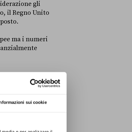
iderazione gli
to, il Regno Unito
 posto.
ropee ma i numeri
stanzialmente
Informazioni sui cookie
l media e per analizzare il