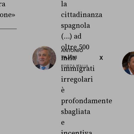
ra
la
ione»
cittadinanza
spagnola
(...) ad
oltre 500
ANTONIO
3
mila
TAJANI
X
L
FORZA ITALIA
immigrati
irregolari
è
profondamente
sbagliata
e
incentiva