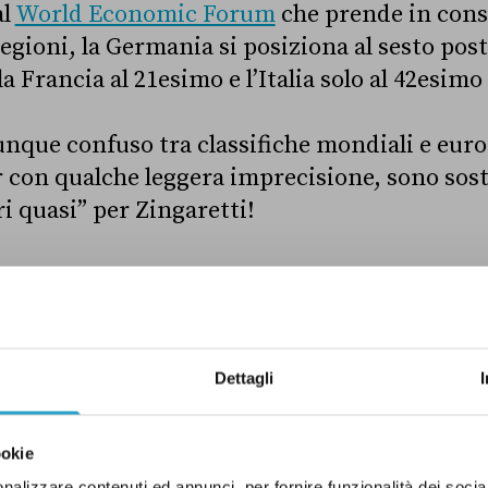
al
World Economic Forum
che prende in cons
regioni, la Germania si posiziona al sesto pos
la Francia al 21esimo e l’Italia solo al 42esimo
dunque confuso tra classifiche mondiali e eu
r con qualche leggera imprecisione, sono so
ri quasi” per Zingaretti!
Dettagli
ookie
nalizzare contenuti ed annunci, per fornire funzionalità dei socia