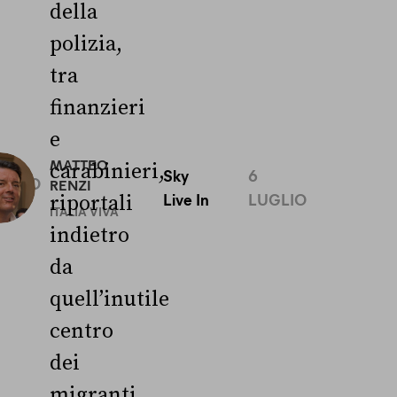
della
polizia,
tra
finanzieri
e
0
MATTEO
carabinieri,
Sky
6
UGLIO
RENZI
Live In
LUGLIO
riportali
ITALIA VIVA
indietro
da
quell’inutile
centro
dei
migranti,