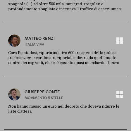
spagnola (...) ad oltre 500 mila immigrati irregolari è
profondamente sbagliata e incentiva il traffico di esseri umani
FONTE
DATA
X
30 LUGLIO
MATTEO RENZI
ITALIA VIVA
Caro Piantedosi, riporta indietro 600 tra agenti della polizia,
tra finanzieri e carabinieri, riportali indietro da quell’inutile
centro dei migranti, che ci è costato quasi un miliardo di euro
FONTE
DATA
Sky Live In
6 LUGLIO
GIUSEPPE CONTE
MOVIMENTO 5 STELLE
Non hanno messo un euro nel decreto che doveva ridurre le
liste d’attesa
FONTE
DATA
Sky Live In
6 LUGLIO