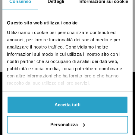
AMBIENTE
C'ERI QUASI
M5S
RIFIUTI
Consenso
Dettagli
Informazioni sui cookie
Questo sito web utilizza i cookie
Utilizziamo i cookie per personalizzare contenuti ed
annunci, per fornire funzionalità dei social media e per
CONDIVIDI
twitter
email
bluesky
analizzare il nostro traffico. Condividiamo inoltre
facebook
whatsapp
informazioni sul modo in cui utilizza il nostro sito con i
LEGGI LA NOSTRA POLITICA DELLE CORREZIONI
nostri partner che si occupano di analisi dei dati web,
pubblicità e social media, i quali potrebbero combinarle
con altre informazioni che ha fornito loro o che hanno
raccolto dal suo utilizzo dei loro servizi.
Accetta tutti
Personalizza