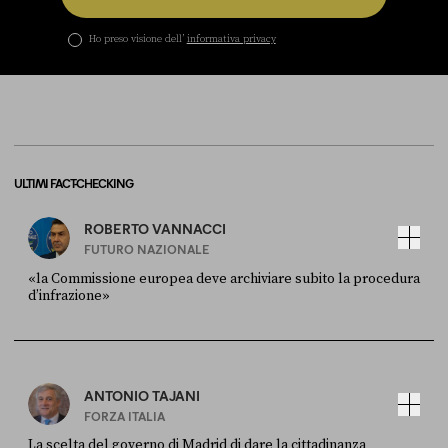
Ho preso visione dell’
informativa privacy
ULTIMI FACT-CHECKING
ROBERTO VANNACCI
FUTURO NAZIONALE
«la Commissione europea deve archiviare subito la procedura
d’infrazione»
FONTE
DATA
Ansa
28 LUGLIO 2026
ANTONIO TAJANI
FORZA ITALIA
La scelta del governo di Madrid di dare la cittadinanza