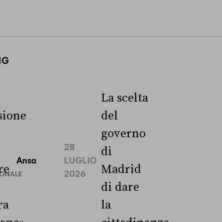
NG
La scelta
ione
del
governo
28
di
Ansa
LUGLIO
re
Madrid
2026
IONALE
di dare
ra
la