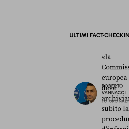
ULTIMI FACT-CHECKI
«la
Commiss
europea
ROBERTO
deve
VANNACCI
archivia
FUTURO NAZ
subito la
procedu