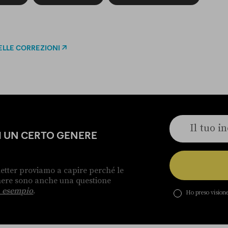
ELLE CORREZIONI
DI UN CERTO GENERE
etter proviamo a capire perché le
enere sono anche una questione
 esempio
.
Ho preso visione