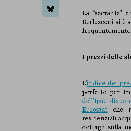
email
La “sacralità” d
bluesky
Berlusconi si è 
frequentemente 
I prezzi delle a
L’
indice dei prez
perfetto per tr
dell’Ipab dispon
Eurostat
che mi
residenziali acqu
dettagli sulla 