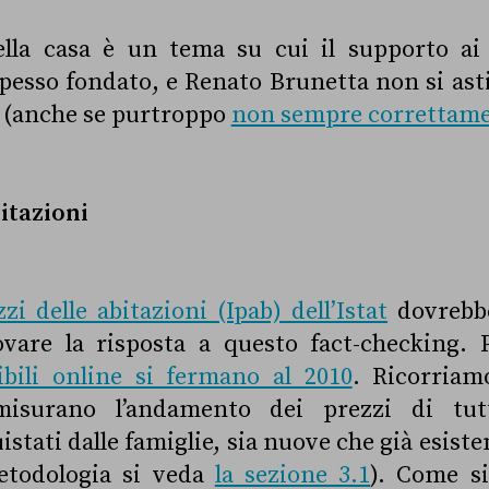
ella casa è un tema su cui il supporto ai 
spesso fondato, e Renato Brunetta non si ast
(anche se purtroppo
non sempre correttam
bitazioni
zi delle abitazioni (Ipab) dell’Istat
dovrebbe
ovare la risposta a questo fact-checking.
ibili online si fermano al 2010
. Ricorria
surano l’andamento dei prezzi di tutt
istati dalle famiglie, sia nuove che già esist
metodologia si veda
la sezione 3.1
). Come s