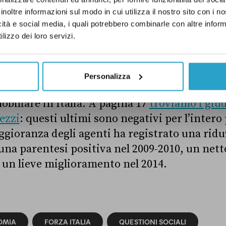
inoltre informazioni sul modo in cui utilizza il nostro sito con i 
icità e social media, i quali potrebbero combinarle con altre inform
lizzo dei loro servizi.
mento dell’analisi potrebbe interessare anche 
l mercato delle abitazioni. Come si evince dal 
Personalizza
– in questo caso delle agenzie immobiliari –
biliare in Italia. A pagina 17
troviamo i giud
ezzi
: questi ultimi sono negativi per l’intero
aggioranza degli agenti ha registrato una ridu
 una parentesi positiva nel 2009-2010, un ne
e un lieve miglioramento nel 2014.
OMIA
FORZA ITALIA
QUESTIONI SOCIALI