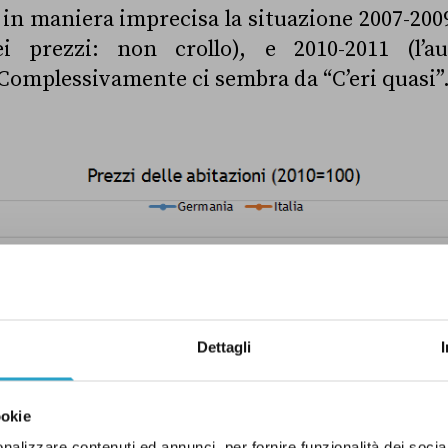
 in maniera imprecisa la situazione 2007-200
ei prezzi: non crollo), e 2010-2011 (l’
 Complessivamente ci sembra da “C’eri quasi”
Dettagli
ookie
nalizzare contenuti ed annunci, per fornire funzionalità dei socia