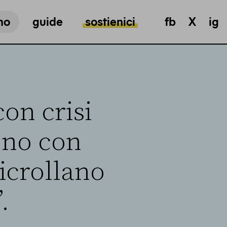
mo
guide
sostienici
fb
X
ig
con crisi
ono con
icrollano
.