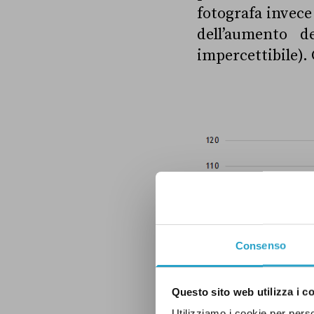
fotografa invece
dell’aumento d
impercettibile).
Consenso
Questo sito web utilizza i c
Utilizziamo i cookie per perso