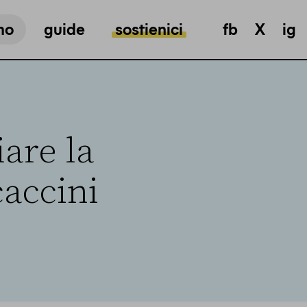
mo
guide
sostienici
fb
X
ig
are la
accini