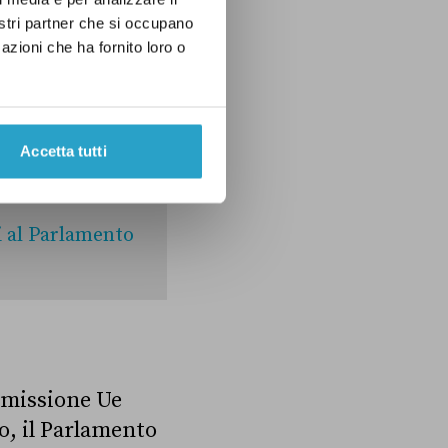
nostri partner che si occupano
azioni che ha fornito loro o
he la
ini sbaglia. I
che il Parlamento
Accetta tutti
i al Parlamento
ommissione Ue
o, il Parlamento