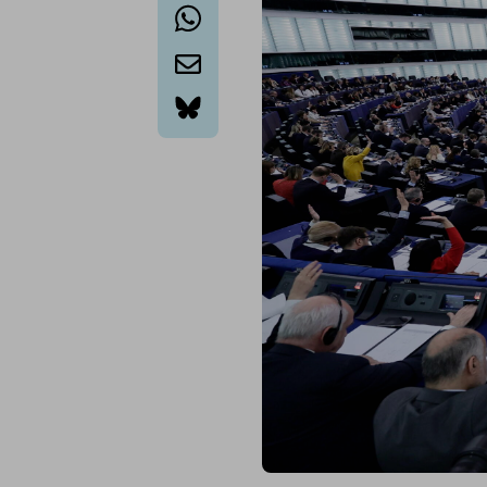
whatsapp
email
bluesky