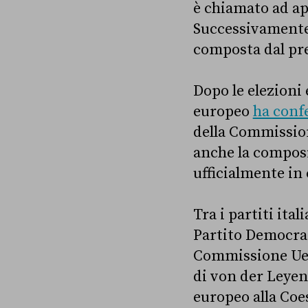
è chiamato ad ap
Successivamente,
composta dal pre
Dopo le elezioni 
europeo
ha conf
della Commission
anche la composi
ufficialmente in 
Tra i partiti ita
Partito Democrati
Commissione Ue, 
di von der Leyen,
europeo alla Coe