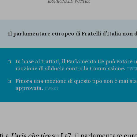
EPA/RONALD WITTEK
Il parlamentare europeo di Fratelli d’Italia non di
In base ai trattati, il Parlamento Ue può votare 
mozione di sfiducia contro la Commissione.
TWE
Finora una mozione di questo tipo non è mai sta
approvata.
TWEET
ti a
L’aria che tira
su La7, il parlamentare euro