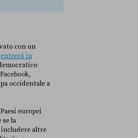
ovato con un
e
entrerà in
o democratico
 Facebook,
opa occidentale a
i Paesi europei
 se la
 includere altre