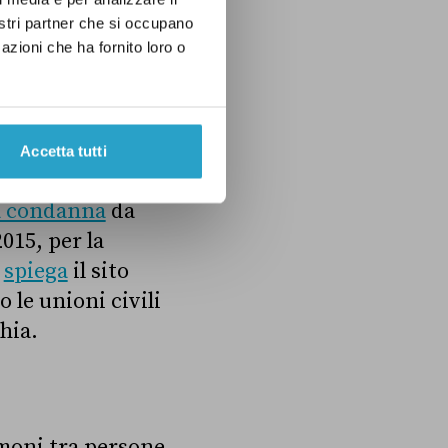
li di applicare la
nostri partner che si occupano
della stepchild
azioni che ha fornito loro o
azione
ha
coppie
Accetta tutti
conoscere e
a condanna
da
015, per la
e
spiega
il sito
le unioni civili
hia.
moni tra persone