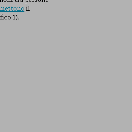
mettono
il
ico 1).