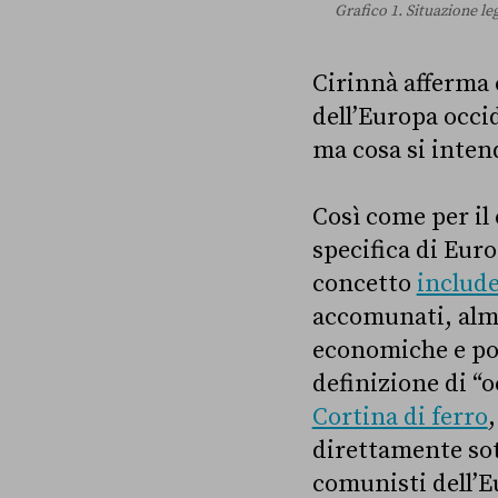
Grafico 1. Situazione l
Cirinnà afferma ch
dell’Europa occi
ma cosa si inten
Così come per il
specifica di Eur
concetto
includ
accomunati, alme
economiche e pol
definizione di “o
Cortina di ferro
direttamente sot
comunisti dell’E