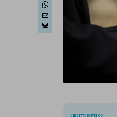
whatsapp
email
bluesky
VERDETTO SINTETICO