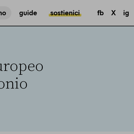
mo
guide
sostienici
fb
X
ig
europeo
onio