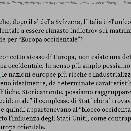
egale delle coppie composte da persone dello stesso sesso in Europa – Fo
e, dopo il sì della Svizzera, l’Italia è «l’unic
dentale a essere rimasto indietro» sui matrim
de per “Europa occidentale”?
 concetto stesso di Europa, non esiste una de
opa occidentale. In senso più ampio possiamo
e
le nazioni europee più ricche e industrializz
no idealmente, da determinate caratteristic
itiche. Storicamente, possiamo raggruppare 
ccidentale” il complesso di Stati che si trova
, e quindi appartenevano al “blocco occidenta
to l’influenza degli Stati Uniti, come contrap
uropa orientale.