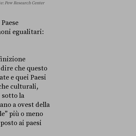
nte: Pew Research Center
o Paese
oni egualitari:
finizione
 dire che questo
ate e quei Paesi
he culturali,
sotto la
vano a ovest della
le” più o meno
posto ai paesi