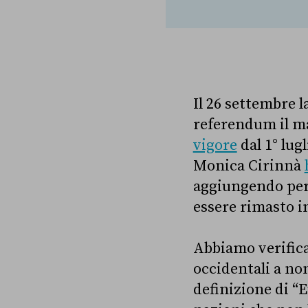
Il 26 settembre 
referendum il ma
vigore
dal 1° lug
Monica Cirinnà
aggiungendo però 
essere rimasto i
Abbiamo verificat
occidentali a no
definizione di “