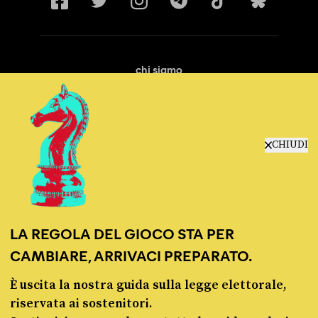
chi siamo
manifesto
redazione
progetti
lavora con noi
CHIUDI
contattaci
LA REGOLA DEL GIOCO STA PER
CAMBIARE, ARRIVACI PREPARATO.
È uscita la nostra guida sulla legge elettorale,
© Pagella Politica 2012 - 2026
riservata ai sostenitori.