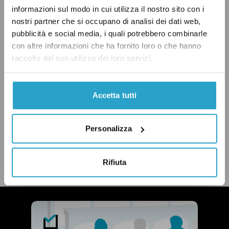
informazioni sul modo in cui utilizza il nostro sito con i
nostri partner che si occupano di analisi dei dati web,
pubblicità e social media, i quali potrebbero combinarle
con altre informazioni che ha fornito loro o che hanno
BANCA CENTRALE EUROPEA
ECONOMIA
raccolto dal suo utilizzo dei loro servizi.
SCELTA CIVICA
SPREAD
VERO
Accetta tutti
Personalizza
CONDIVIDI
twitter
email
bluesky
facebook
whatsapp
Rifiuta
LEGGI LA NOSTRA POLITICA DELLE CORREZIONI