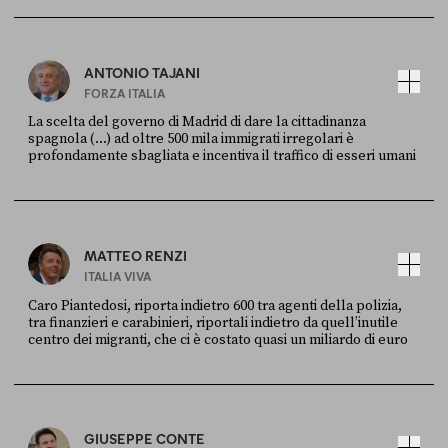
Ansa
28 LUGLIO 2026
ANTONIO TAJANI
FORZA ITALIA
La scelta del governo di Madrid di dare la cittadinanza
spagnola (...) ad oltre 500 mila immigrati irregolari è
profondamente sbagliata e incentiva il traffico di esseri umani
FONTE
DATA
X
30 LUGLIO
MATTEO RENZI
ITALIA VIVA
Caro Piantedosi, riporta indietro 600 tra agenti della polizia,
tra finanzieri e carabinieri, riportali indietro da quell’inutile
centro dei migranti, che ci è costato quasi un miliardo di euro
FONTE
DATA
Sky Live In
6 LUGLIO
GIUSEPPE CONTE