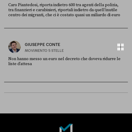
Caro Piantedosi, riporta indietro 600 tra agenti della polizia,
tra finanzieri e carabinieri, riportali indietro da quell’inutile
centro dei migranti, che ci è costato quasi un miliardo di euro
FONTE
DATA
Sky Live In
6 LUGLIO
GIUSEPPE CONTE
MOVIMENTO 5 STELLE
Non hanno messo un euro nel decreto che doveva ridurre le
liste d’attesa
FONTE
DATA
Sky Live In
6 LUGLIO