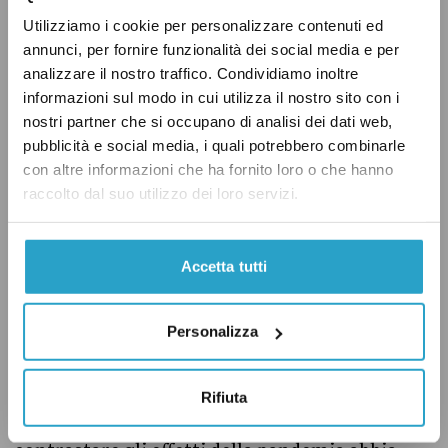
anche da uno studio della Banca d’Italia del
Utilizziamo i cookie per personalizzare contenuti ed
settembre 2020, dove si dice che «il RdC riduce
annunci, per fornire funzionalità dei social media e per
il numero di poveri assoluti (l’incidenza della
analizzare il nostro traffico. Condividiamo inoltre
povertà) e, soprattutto, ne attenua la
informazioni sul modo in cui utilizza il nostro sito con i
condizione di bisogno (l’intensità della
nostri partner che si occupano di analisi dei dati web,
pubblicità e social media, i quali potrebbero combinarle
povertà)». Tuttavia, secondo i ricercatori di
con altre informazioni che ha fornito loro o che hanno
Palazzo Koch, lo strumento andrebbe
raccolto dal suo utilizzo dei loro servizi.
riformato per migliorare i suoi effetti sulla
povertà (i limiti del Rdc sono una questione di
Accetta tutti
cui
ci siamo occupati
anche in una nostra
analisi).
Personalizza
Sempre uno studio di Banca d’Italia, pubblicato
a febbraio 2021,
rileva
poi come il complesso
Rifiuta
delle misure adottate dal governo per