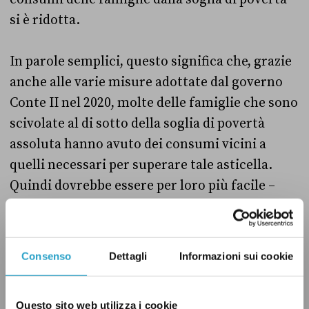
si è ridotta.
In parole semplici, questo significa che, grazie
anche alle varie misure adottate dal governo
Conte II nel 2020, molte delle famiglie che sono
scivolate al di sotto della soglia di povertà
assoluta hanno avuto dei consumi vicini a
quelli necessari per superare tale asticella.
Quindi dovrebbe essere per loro più facile –
quando la situazione dovesse migliorare –
uscire dalla condizione di povertà assoluta.
Consenso
Dettagli
Informazioni sui cookie
Gli effetti positivi del reddito di cittadinanza
sul contrasto alla povertà sono poi
confermati
Questo sito web utilizza i cookie