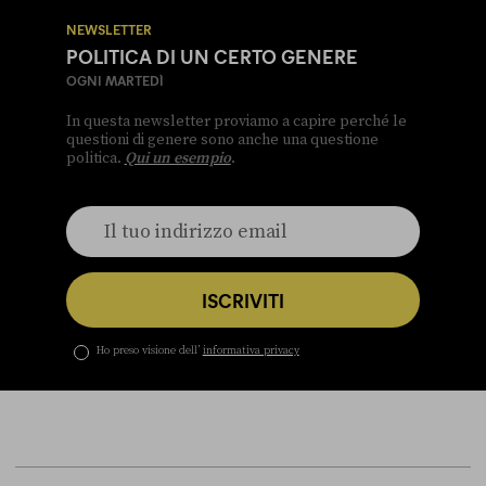
NEWSLETTER
POLITICA DI UN CERTO GENERE
OGNI MARTEDÌ
In questa newsletter proviamo a capire perché le
questioni di genere sono anche una questione
politica.
Qui un esempio
.
ISCRIVITI
Ho preso visione dell’
informativa privacy