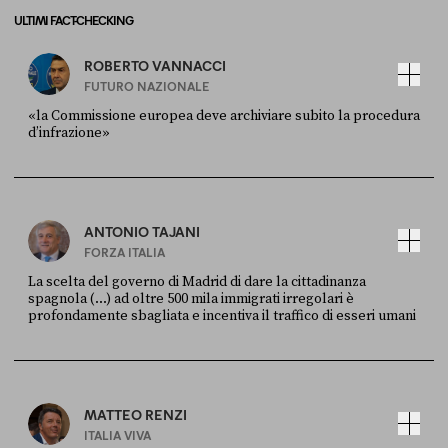
ULTIMI FACT-CHECKING
ROBERTO VANNACCI
FUTURO NAZIONALE
«la Commissione europea deve archiviare subito la procedura
d’infrazione»
FONTE
DATA
Ansa
28 LUGLIO 2026
ANTONIO TAJANI
FORZA ITALIA
La scelta del governo di Madrid di dare la cittadinanza
spagnola (...) ad oltre 500 mila immigrati irregolari è
profondamente sbagliata e incentiva il traffico di esseri umani
FONTE
DATA
X
30 LUGLIO
MATTEO RENZI
ITALIA VIVA