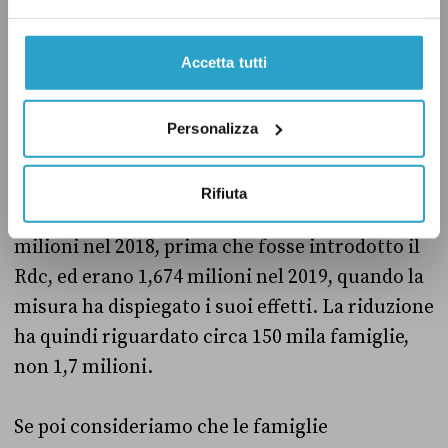
Il sottosegretario all’Interno Carlo Sibilia (M5s)
Accetta tutti
ha sostenuto che grazie al reddito di
cittadinanza sono uscite dalla povertà assoluta
1,7 milioni di famiglie.
Personalizza
È un’affermazione completamente sbagliata: le
Rifiuta
famiglie in povertà assoluta erano 1,822
milioni nel 2018, prima che fosse introdotto il
Rdc, ed erano 1,674 milioni nel 2019, quando la
misura ha dispiegato i suoi effetti. La riduzione
ha quindi riguardato circa 150 mila famiglie,
non 1,7 milioni.
Se poi consideriamo che le famiglie