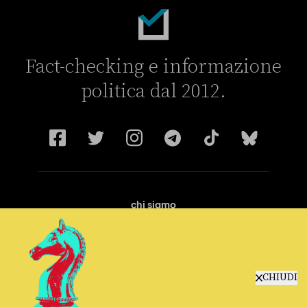
Fact-checking e informazione
politica dal 2012.
chi siamo
manifesto
redazione
progetti
lavora con noi
CHIUDI
contattaci