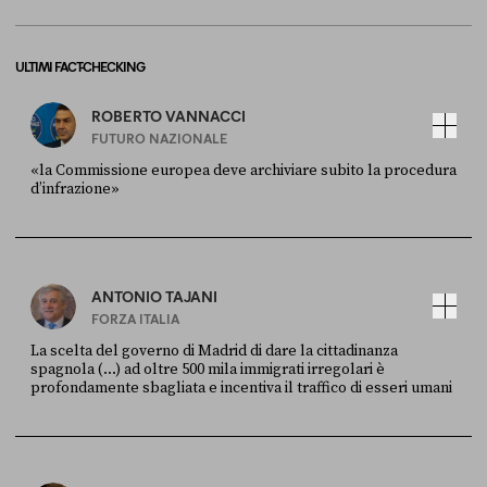
ULTIMI FACT-CHECKING
ROBERTO VANNACCI
FUTURO NAZIONALE
«la Commissione europea deve archiviare subito la procedura
d’infrazione»
FONTE
DATA
Ansa
28 LUGLIO 2026
ANTONIO TAJANI
FORZA ITALIA
La scelta del governo di Madrid di dare la cittadinanza
spagnola (...) ad oltre 500 mila immigrati irregolari è
profondamente sbagliata e incentiva il traffico di esseri umani
FONTE
DATA
X
30 LUGLIO