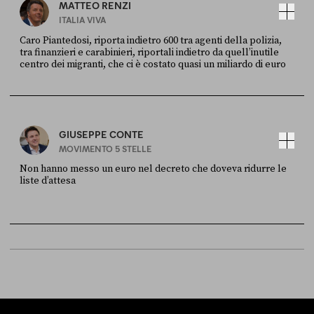
MATTEO RENZI
ITALIA VIVA
Caro Piantedosi, riporta indietro 600 tra agenti della polizia,
tra finanzieri e carabinieri, riportali indietro da quell’inutile
centro dei migranti, che ci è costato quasi un miliardo di euro
FONTE
DATA
Sky Live In
6 LUGLIO
GIUSEPPE CONTE
MOVIMENTO 5 STELLE
Non hanno messo un euro nel decreto che doveva ridurre le
liste d’attesa
FONTE
DATA
Sky Live In
6 LUGLIO