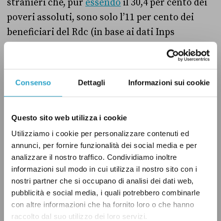
stranieri che, pur
essendo
il 30,4 per cento dei
poveri assoluti, sono solo l’11 per cento dei
beneficiari del Rdc (in base ai dati Inps
aggiornati a maggio 2020
qui scaricabili
).
Questo probabilmente dipende dal requisito
della residenza in Italia da almeno 10 anni che
Consenso
Dettagli
Informazioni sui cookie
ha il Rdc, che penalizza gli stranieri e che
potrebbe essere incostituzionale (secondo la
Questo sito web utilizza i cookie
giurisprudenza costituzionale
riportata
anche
Utilizziamo i cookie per personalizzare contenuti ed
in un dossier del centro studi del Senato).
annunci, per fornire funzionalità dei social media e per
Inoltre è anche possibile che alcuni poveri
analizzare il nostro traffico. Condividiamo inoltre
assoluti, pur ricevendo il Rdc, siano rimasti
informazioni sul modo in cui utilizza il nostro sito con i
tali.
nostri partner che si occupano di analisi dei dati web,
pubblicità e social media, i quali potrebbero combinarle
con altre informazioni che ha fornito loro o che hanno
Il verdetto
raccolto dal suo utilizzo dei loro servizi.