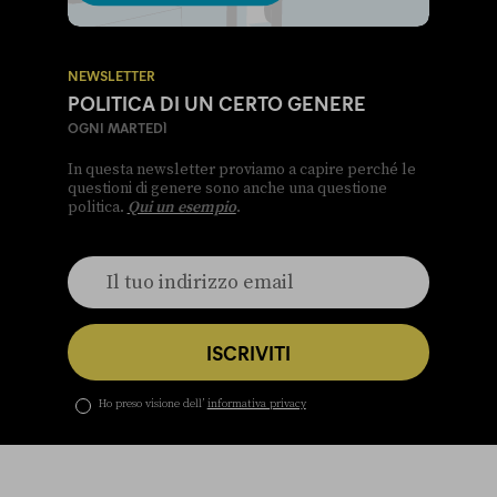
NEWSLETTER
POLITICA DI UN CERTO GENERE
OGNI MARTEDÌ
In questa newsletter proviamo a capire perché le
questioni di genere sono anche una questione
politica.
Qui un esempio
.
ISCRIVITI
Ho preso visione dell’
informativa privacy