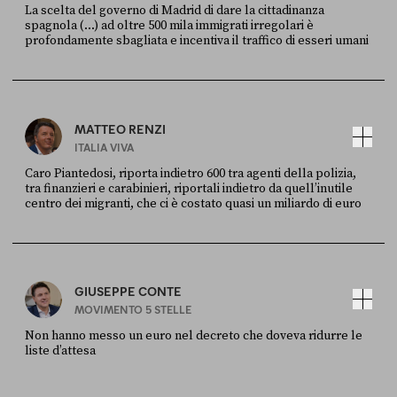
La scelta del governo di Madrid di dare la cittadinanza
spagnola (...) ad oltre 500 mila immigrati irregolari è
profondamente sbagliata e incentiva il traffico di esseri umani
FONTE
DATA
X
30 LUGLIO
MATTEO RENZI
ITALIA VIVA
Caro Piantedosi, riporta indietro 600 tra agenti della polizia,
tra finanzieri e carabinieri, riportali indietro da quell’inutile
centro dei migranti, che ci è costato quasi un miliardo di euro
FONTE
DATA
Sky Live In
6 LUGLIO
GIUSEPPE CONTE
MOVIMENTO 5 STELLE
Non hanno messo un euro nel decreto che doveva ridurre le
liste d’attesa
FONTE
DATA