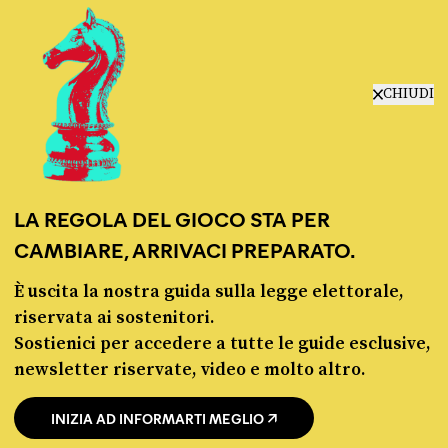
manifesto
redazione
progetti
lavora con noi
CHIUDI
contattaci
LA REGOLA DEL GIOCO STA PER
CAMBIARE, ARRIVACI PREPARATO.
È uscita la nostra guida sulla legge elettorale,
© Pagella Politica 2012 - 2026
riservata ai sostenitori.
Sostienici per accedere a tutte le guide esclusive,
Pagella Politica è una testata registrata presso il Tribunale di Milano, n. 55 del 8
newsletter riservate, video e molto altro.
marzo 2021. ISSN 2974-9387
INIZIA AD INFORMARTI MEGLIO
Privacy policy
Cookie policy