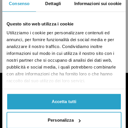
Consenso
Dettagli
Informazioni sui cookie
TASSE
VERO
Questo sito web utilizza i cookie
Utilizziamo i cookie per personalizzare contenuti ed
annunci, per fornire funzionalità dei social media e per
CONDIVIDI
analizzare il nostro traffico. Condividiamo inoltre
twitter
email
bluesky
facebook
whatsapp
informazioni sul modo in cui utilizza il nostro sito con i
nostri partner che si occupano di analisi dei dati web,
LEGGI LA NOSTRA POLITICA DELLE CORREZIONI
pubblicità e social media, i quali potrebbero combinarle
con altre informazioni che ha fornito loro o che hanno
raccolto dal suo utilizzo dei loro servizi.
Accetta tutti
Personalizza