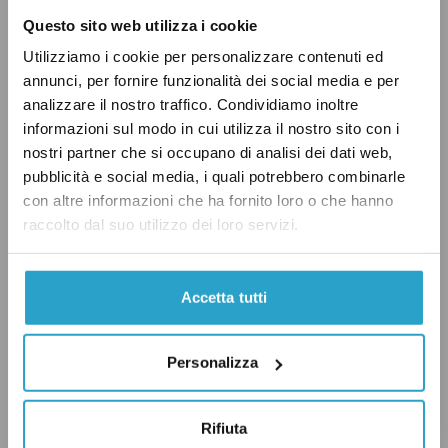
Partiamo dalla prima. La Commissione
Questo sito web utilizza i cookie
europea negli allegati alla sua proposta di
Next
Utilizziamo i cookie per personalizzare contenuti ed
Generation Eu
aveva parlato
genericamente di
annunci, per fornire funzionalità dei social media e per
una tassazione su «società che ottengono
analizzare il nostro traffico. Condividiamo inoltre
enormi benefici dal mercato unico europeo».
informazioni sul modo in cui utilizza il nostro sito con i
Secondo quanto
ha scritto
il centro di ricerca
nostri partner che si occupano di analisi dei dati web,
pubblicità e social media, i quali potrebbero combinarle
statunitense
Tax Foundation
, all’indomani
con altre informazioni che ha fornito loro o che hanno
della proposta della Commissione, è probabile
raccolto dal suo utilizzo dei loro servizi.
che questa «si riferisca alla
Common
Consolidated Corporate Tax Base
[un unico set
Accetta tutti
di regole per calcolare i fatturati delle
multinazionali nei vari Stati europei già
proposto nel 2016 dalla Commissione, n.d.r.],
Personalizza
che si applicherebbe alle multinazionali che
operano nella Ue con un fatturato superiore ai
Rifiuta