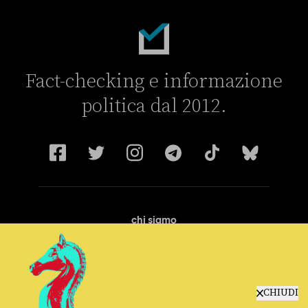
Fact-checking e informazione
politica dal 2012.
chi siamo
manifesto
redazione
progetti
lavora con noi
CHIUDI
contattaci