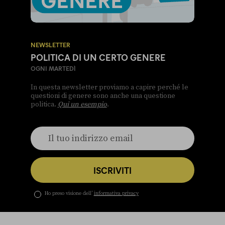
NEWSLETTER
POLITICA DI UN CERTO GENERE
OGNI MARTEDÌ
In questa newsletter proviamo a capire perché le
questioni di genere sono anche una questione
politica.
Qui un esempio
.
ISCRIVITI
Ho preso visione dell’
informativa privacy