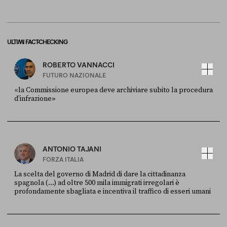
ULTIMI FACT-CHECKING
ROBERTO VANNACCI
FUTURO NAZIONALE
«la Commissione europea deve archiviare subito la procedura
d’infrazione»
FONTE
DATA
Ansa
28 LUGLIO 2026
ANTONIO TAJANI
FORZA ITALIA
La scelta del governo di Madrid di dare la cittadinanza
spagnola (...) ad oltre 500 mila immigrati irregolari è
profondamente sbagliata e incentiva il traffico di esseri umani
FONTE
DATA
X
30 LUGLIO