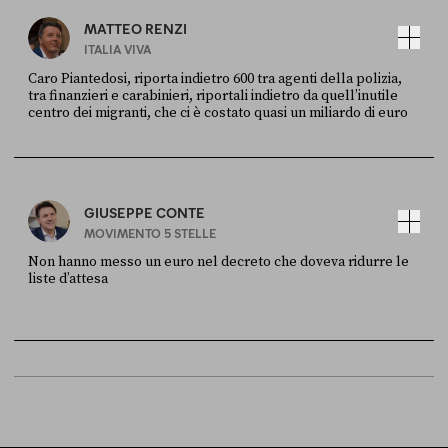
MATTEO RENZI
ITALIA VIVA
Caro Piantedosi, riporta indietro 600 tra agenti della polizia,
tra finanzieri e carabinieri, riportali indietro da quell’inutile
centro dei migranti, che ci è costato quasi un miliardo di euro
FONTE
DATA
Sky Live In
6 LUGLIO
GIUSEPPE CONTE
MOVIMENTO 5 STELLE
Non hanno messo un euro nel decreto che doveva ridurre le
liste d’attesa
FONTE
DATA
Sky Live In
6 LUGLIO