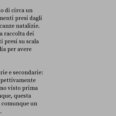
o di circa un
enti presi dagli
canze natalizie.
a raccolta dei
i presi su scala
lia per avere
arie e secondarie:
ispettivamente
mo visto prima
unque, questa
no comunque un
.