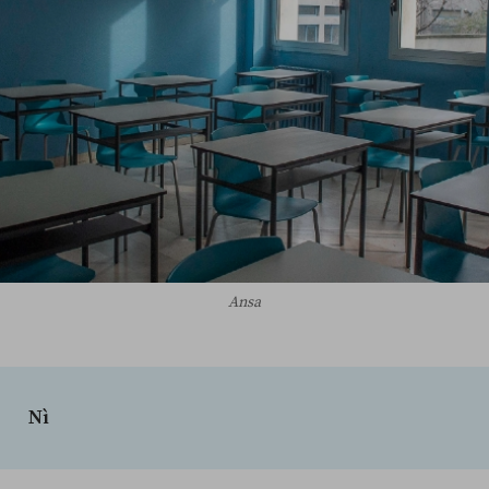
Ansa
Nì