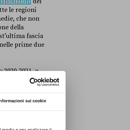
isposizioni
del
tte le regioni
medie, che non
one della
st’ultima fascia
nelle prime due
o 2020-2021, a
l’arrivo della
 distanza, con
Informazioni sui cookie
lizie, non è
le superiori.
l media e per analizzare il