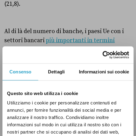
(21,8).
Al di là del numero di banche, i paesi Ue con i
settori bancari
più importanti in termini
assoluti
sono la Francia e la Germania (con 7,2
e 7,1 migliaia di miliardi di euro di asset totali,
rispettivamente); con 2,7 migliaia di miliardi,
Consenso
Dettagli
Informazioni sui cookie
l’Italia è al quarto posto, superata anche dalla
Spagna (3,6).
Questo sito web utilizza i cookie
Utilizziamo i cookie per personalizzare contenuti ed
annunci, per fornire funzionalità dei social media e per
Finora l’analisi si è concentrata solo sui Paesi
analizzare il nostro traffico. Condividiamo inoltre
dell’area euro. Possiamo ampliare l’analisi al
informazioni sul modo in cui utilizza il nostro sito con i
resto d’Europa grazie ai dati dell’European
nostri partner che si occupano di analisi dei dati web,