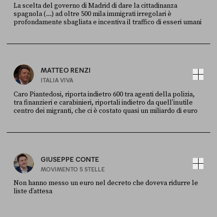
La scelta del governo di Madrid di dare la cittadinanza
spagnola (...) ad oltre 500 mila immigrati irregolari è
profondamente sbagliata e incentiva il traffico di esseri umani
FONTE
DATA
X
30 LUGLIO
MATTEO RENZI
ITALIA VIVA
Caro Piantedosi, riporta indietro 600 tra agenti della polizia,
tra finanzieri e carabinieri, riportali indietro da quell’inutile
centro dei migranti, che ci è costato quasi un miliardo di euro
FONTE
DATA
Sky Live In
6 LUGLIO
GIUSEPPE CONTE
MOVIMENTO 5 STELLE
Non hanno messo un euro nel decreto che doveva ridurre le
liste d’attesa
FONTE
DATA