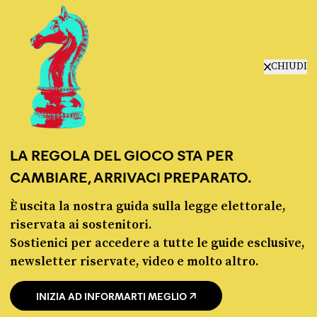
manifesto
redazione
progetti
lavora con noi
CHIUDI
contattaci
LA REGOLA DEL GIOCO STA PER
CAMBIARE, ARRIVACI PREPARATO.
È uscita la nostra guida sulla legge elettorale,
© Pagella Politica 2012 - 2026
riservata ai sostenitori.
Sostienici per accedere a tutte le guide esclusive,
Pagella Politica è una testata registrata presso il Tribunale di Milano, n. 55 del 8
newsletter riservate, video e molto altro.
marzo 2021. ISSN 2974-9387
INIZIA AD INFORMARTI MEGLIO
Privacy policy
Cookie policy