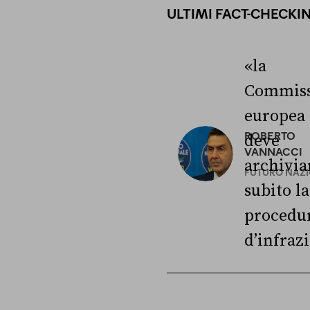
ULTIMI FACT-CHECKI
«la
Commiss
europea
ROBERTO
deve
VANNACCI
archivia
FUTURO NAZ
subito la
procedu
d’infraz