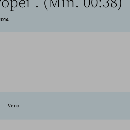
opei”. (Min. 00:38)
2014
Vero