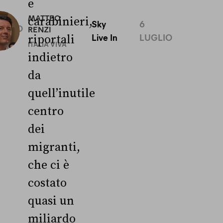
e
0
MATTEO
carabinieri,
Sky
6
UGLIO
RENZI
Live In
LUGLIO
riportali
ITALIA VIVA
indietro
da
quell’inutile
centro
dei
migranti,
che ci è
costato
quasi un
miliardo