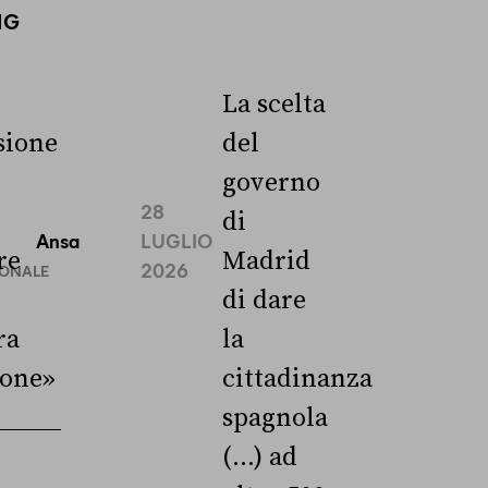
NG
La scelta
ione
del
governo
28
di
Ansa
LUGLIO
re
Madrid
2026
IONALE
di dare
ra
la
ione»
cittadinanza
spagnola
(...) ad