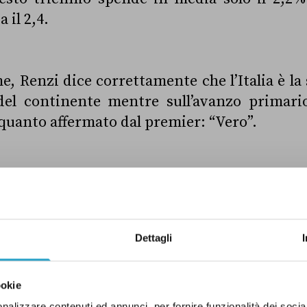
 il 2,4.
, Renzi dice correttamente che l’Italia è l
del continente mentre sull’avanzo primari
quanto affermato dal premier: “Vero”.
A
GOVERNO RENZI
INDUSTRIA
PD
PI
VERO
Dettagli
ookie
ELLE CORREZIONI
nalizzare contenuti ed annunci, per fornire funzionalità dei socia