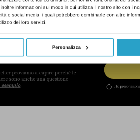
inoltre informazioni sul modo in cui utilizza il nostro sito con i 
icità e social media, i quali potrebbero combinarle con altre inform
lizzo dei loro servizi.
Personalizza
DI UN CERTO GENERE
etter proviamo a capire perché le
enere sono anche una questione
 esempio
.
Ho preso visione