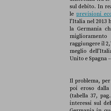
sul debito. In r
le
previsioni e
l’Italia nel 201
la Germania ch
miglioramento
raggiungere il 2,
meglio dell’Ita
Unito e Spagna –
Il problema, per
poi eroso dall
(tabella 37, pag.
interessi sul de
Germania in que