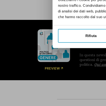
nostro traffico. Condividiamo 
di analisi dei dati web, pubbl
che hanno raccolto dal suo uti
NEWSLETTER
Rifiuta
POLITICA 
OGNI MARTEDÌ
In questa newsl
questioni di g
politica.
Qui un
PREVIEW