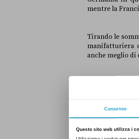
mentre la Francia
Tirando le somme
manifatturiera 
anche meglio di 
DEBITO
ECONOMI
UNIONE EUROPEA
Consenso
Questo sito web utilizza i c
LEGGI LA NOSTRA POLITICA D
Utilizziamo i cookie per perso