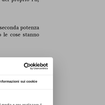
a seconda potenza
o le cose stanno
L
Informazioni sui cookie
l media e per analizzare il