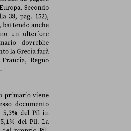
n Europa. Secondo
la 38, pag. 152),
l, battendo anche
no un ulteriore
mario dovrebbe
nto la Grecia farà
– Francia, Regno
.
zo primario viene
tesso documento
il 5,3% del Pil in
 5,1% del Pil. La
del proprio Pil,