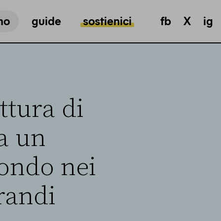
mo
guide
sostienici
fb
X
ig
ttura di
ha un
condo nei
randi