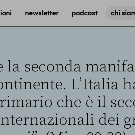
ioni
newsletter
podcast
chi sia
 è la seconda manifa
ntinente. L’Italia 
rimario che è il se
internazionali dei g