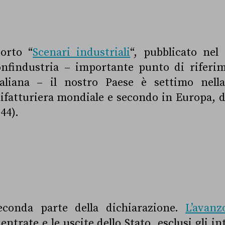
orto “
Scenari industriali
“, pubblicato nel
nfindustria – importante punto di riferim
italiana – il nostro Paese è settimo nella 
fatturiera mondiale e secondo in Europa, 
44).
econda parte della dichiarazione.
L’avanz
 entrate e le uscite dello Stato, esclusi gli i