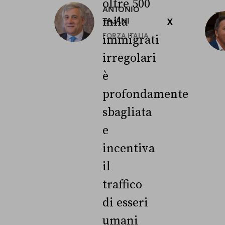
oltre 500
ANTONIO
3
mila
TAJANI
X
L
FORZA ITALIA
immigrati
irregolari
è
profondamente
sbagliata
e
incentiva
il
traffico
di esseri
umani