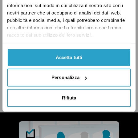
informazioni sul modo in cui utilizza il nostro sito con i
nostri partner che si occupano di analisi dei dati web,
pubblicità e social media, i quali potrebbero combinarle
con altre informazioni che ha fornito loro o che hanno
ECONOMIA
ESPORTAZIONI
GOVERNO MONTI
raccolto dal suo utilizzo dei loro servizi.
NÌ
Accetta tutti
Personalizza
CONDIVIDI
twitter
email
bluesky
facebook
whatsapp
Rifiuta
LEGGI LA NOSTRA POLITICA DELLE CORREZIONI