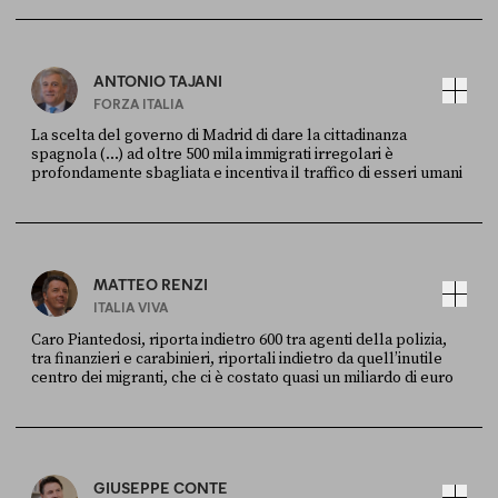
Ansa
28 LUGLIO 2026
ANTONIO TAJANI
FORZA ITALIA
La scelta del governo di Madrid di dare la cittadinanza
spagnola (...) ad oltre 500 mila immigrati irregolari è
profondamente sbagliata e incentiva il traffico di esseri umani
FONTE
DATA
X
30 LUGLIO
MATTEO RENZI
ITALIA VIVA
Caro Piantedosi, riporta indietro 600 tra agenti della polizia,
tra finanzieri e carabinieri, riportali indietro da quell’inutile
centro dei migranti, che ci è costato quasi un miliardo di euro
FONTE
DATA
Sky Live In
6 LUGLIO
GIUSEPPE CONTE