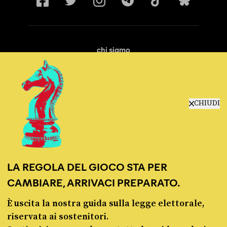
chi siamo
manifesto
redazione
progetti
lavora con noi
CHIUDI
contattaci
LA REGOLA DEL GIOCO STA PER
CAMBIARE, ARRIVACI PREPARATO.
È uscita la nostra guida sulla legge elettorale,
© Pagella Politica 2012 - 2026
riservata ai sostenitori.