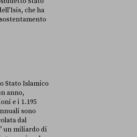
cosiddetto Stato
ell’Isis, che ha
uo sostentamento
to Stato Islamico
 un anno,
oni e i 1.195
annuali sono
olata dal
” un miliardo di