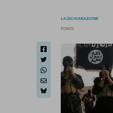
LA DICHIARAZIONE
FONTE:
facebook
twitter
whatsapp
email
bluesky