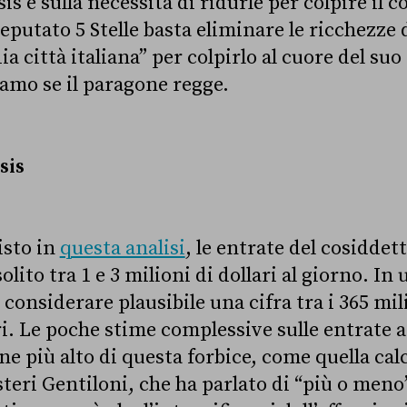
sis e sulla necessità di ridurle per colpire il 
deputato 5 Stelle basta eliminare le ricchezze d
dia città italiana” per colpirlo al cuore del s
amo se il paragone regge.
sis
sto in
questa analisi
,
le entrate del cosiddet
olito tra 1 e 3 milioni di dollari al giorno. In
onsiderare plausibile una cifra tra i 365 mili
ari. Le poche stime complessive sulle entrate 
e più alto di questa forbice, come quella calc
steri Gentiloni, che ha parlato di “più o meno