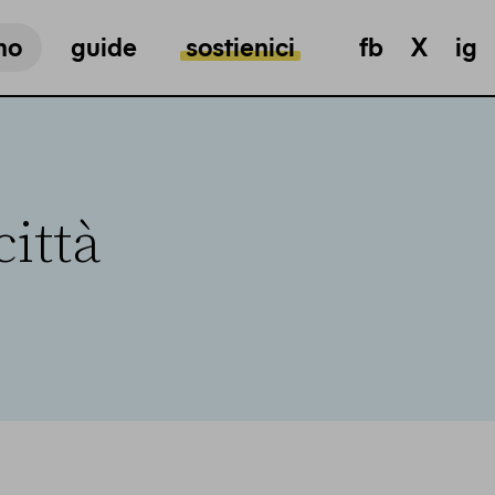
mo
guide
sostienici
fb
X
ig
città