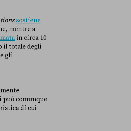
tions
sostiene
one, mentre a
timata
in circa 10
 il totale degli
e gli
amente
 si può comunque
istica di cui