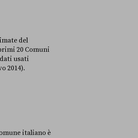
timate del
 primi 20 Comuni
 dati usati
vo 2014).
Comune italiano è