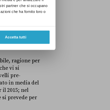
un’entità
nostri partner che si occupano
no bene dal
azioni che ha fornito loro o
 è che si tratta
a del fronte si
si territori, da
Accetta tutti
abile, ragione per
che vi si
elli pre-
alato in media del
 il 2015; nel
e si prevede per