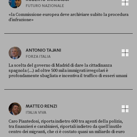
FUTURO NAZIONALE
«la Commissione europea deve archiviare subito la procedura
d’infrazione»
FONTE
DATA
Ansa
28 LUGLIO 2026
ANTONIO TAJANI
FORZA ITALIA
La scelta del governo di Madrid di dare la cittadinanza
spagnola (...) ad oltre 500 mila immigrati irregolari è
profondamente sbagliata e incentiva il traffico di esseri umani
FONTE
DATA
X
30 LUGLIO
MATTEO RENZI
ITALIA VIVA
Caro Piantedosi, riporta indietro 600 tra agenti della polizia,
tra finanzieri e carabinieri, riportali indietro da quell’inutile
centro dei migranti, che ci è costato quasi un miliardo di euro
FONTE
DATA