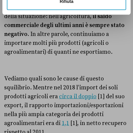
Rifiuta
importante, per avere un quadro completo
della situazione: nell’agricoltura,
il saldo
commerciale degli ultimi anni è sempre stato
negativo
. In altre parole, continuiamo a
importare molti più prodotti (agricoli o
agroalimentari) di quanti ne esportiamo.
Vediamo quali sono le cause di questo
squilibrio. Mentre nel 2018 l’import dei soli
prodotti agricoli era
circa il doppio
[1] del suo
export, il rapporto importazioni/esportazioni
nella più ampia categoria dei prodotti
agroalimentari era di
1,1
[1], in netto recupero
rispetto al 2011.