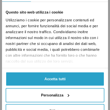
Questo sito web utilizza i cookie
Il
sistema agroalimentare
non comprende i
Utilizziamo i cookie per personalizzare contenuti ed
annunci, per fornire funzionalità dei social media e per
soli
prodotti agricoli
. Sono infatti inclusi in
analizzare il nostro traffico. Condividiamo inoltre
questa categoria sicuramente i prodotti di
informazioni sul modo in cui utilizza il nostro sito con i
natura animale o vegetale (cereali, pollami,
nostri partner che si occupano di analisi dei dati web,
frutti, ecc.), ma, parlando di
agroalimentare
, si
pubblicità e social media, i quali potrebbero combinarle
con altre informazioni che ha fornito loro o che hanno
fa riferimento anche ai prodotti lavorati che
raccolto dal suo utilizzo dei loro servizi.
derivano dalla produzione agricola (alcolici,
formaggi, olii, ecc.).
Accetta tutti
Abbiamo già visto come l’export nel settore
Personalizza
agricolo sia, in genere, in crescita da diversi
anni. Ma bisogna notare un aspetto molto