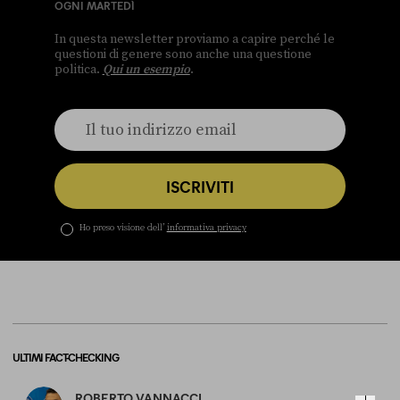
OGNI MARTEDÌ
In questa newsletter proviamo a capire perché le
questioni di genere sono anche una questione
politica.
Qui un esempio
.
ISCRIVITI
Ho preso visione dell’
informativa privacy
ULTIMI FACT-CHECKING
ROBERTO VANNACCI