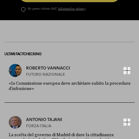
Ho preso visione dell’
informativa privacy
ULTIMI FACT-CHECKING
ROBERTO VANNACCI
FUTURO NAZIONALE
«la Commissione europea deve archiviare subito la procedura
d’infrazione»
FONTE
DATA
Ansa
28 LUGLIO 2026
ANTONIO TAJANI
FORZA ITALIA
La scelta del governo di Madrid di dare la cittadinanza