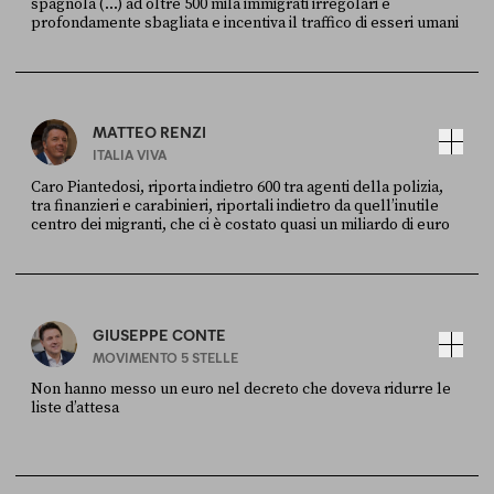
spagnola (...) ad oltre 500 mila immigrati irregolari è
profondamente sbagliata e incentiva il traffico di esseri umani
FONTE
DATA
X
30 LUGLIO
MATTEO RENZI
ITALIA VIVA
Caro Piantedosi, riporta indietro 600 tra agenti della polizia,
tra finanzieri e carabinieri, riportali indietro da quell’inutile
centro dei migranti, che ci è costato quasi un miliardo di euro
FONTE
DATA
Sky Live In
6 LUGLIO
GIUSEPPE CONTE
MOVIMENTO 5 STELLE
Non hanno messo un euro nel decreto che doveva ridurre le
liste d’attesa
FONTE
DATA
Sky Live In
6 LUGLIO