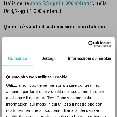
Italia ce ne
sono 5,8 ogni 1.000 abitanti
, nella
Ue 8,5 ogni 1.000 abitanti.
Quanto è valido il sistema sanitario italiano
Nel loro rapporto, la Commissione Ue e l’Ocse
prendono poi in analisi tre aspetti specifici del
nostro sistema sanitario: l’efficacia,
Consenso
Dettagli
Informazioni sui cookie
l’accessibilità e la resilienza, ossia la capacità
del nostro Ssn di adeguarsi efficacemente a
Questo sito web utilizza i cookie
contesti mutevoli o a shock e crisi improvvise
Utilizziamo i cookie per personalizzare contenuti ed
(come ad esempio l’arrivo del nuovo
annunci, per fornire funzionalità dei social media e per
coronavirus).
analizzare il nostro traffico. Condividiamo inoltre
informazioni sul modo in cui utilizza il nostro sito con i
nostri partner che si occupano di analisi dei dati web,
Efficacia
pubblicità e social media, i quali potrebbero combinarle