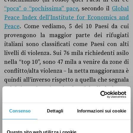
“poca” o “pochissima” pace
, secondo il
Global
Peace Index dell’Institute for Economics and
Peace
. Come vediamo, 5 dei 10 Paesi da cui
provengono la maggior parte dei rifugiati
italiani sono classificati come Paesi con alti
livelli di violenza. Sui 76 mila richiedenti asilo
nella “top 10”, sono 47 mila a venire da zone di
conflitto/alta violenza – la netta maggioranza è
quindi all’inverso rispetto a quella che segnala
Salvini. La situazione in alcuni degli altri Paesi
non è rosea: secondo
Human Rights Watch
, in
Gambia, ad esempio, si registrano detenzioni
Consenso
Dettagli
Informazioni sui cookie
arbitrarie, torture e sparizioni forzate.
Questo sito web utilizza i cookie