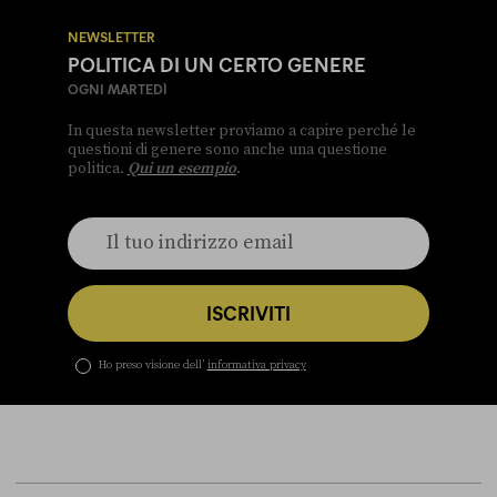
NEWSLETTER
POLITICA DI UN CERTO GENERE
OGNI MARTEDÌ
In questa newsletter proviamo a capire perché le
questioni di genere sono anche una questione
politica.
Qui un esempio
.
ISCRIVITI
Ho preso visione dell’
informativa privacy