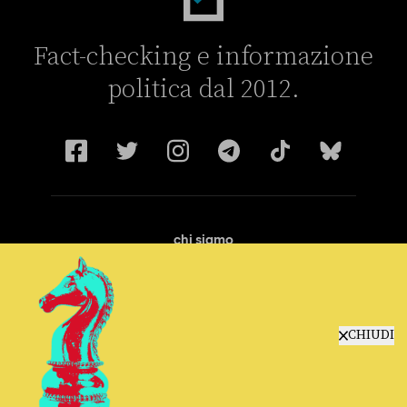
Fact-checking e informazione
politica dal 2012.
chi siamo
manifesto
redazione
progetti
lavora con noi
CHIUDI
contattaci