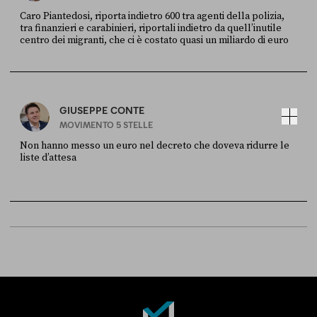
Caro Piantedosi, riporta indietro 600 tra agenti della polizia,
tra finanzieri e carabinieri, riportali indietro da quell’inutile
centro dei migranti, che ci è costato quasi un miliardo di euro
FONTE
DATA
Sky Live In
6 LUGLIO
GIUSEPPE CONTE
MOVIMENTO 5 STELLE
Non hanno messo un euro nel decreto che doveva ridurre le
liste d’attesa
FONTE
DATA
Sky Live In
6 LUGLIO