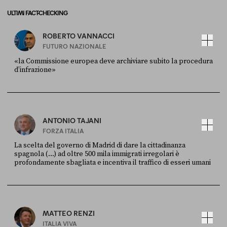
ULTIMI FACT-CHECKING
ROBERTO VANNACCI
FUTURO NAZIONALE
«la Commissione europea deve archiviare subito la procedura
d’infrazione»
FONTE
DATA
Ansa
28 LUGLIO 2026
ANTONIO TAJANI
FORZA ITALIA
La scelta del governo di Madrid di dare la cittadinanza
spagnola (...) ad oltre 500 mila immigrati irregolari è
profondamente sbagliata e incentiva il traffico di esseri umani
FONTE
DATA
X
30 LUGLIO
MATTEO RENZI
ITALIA VIVA