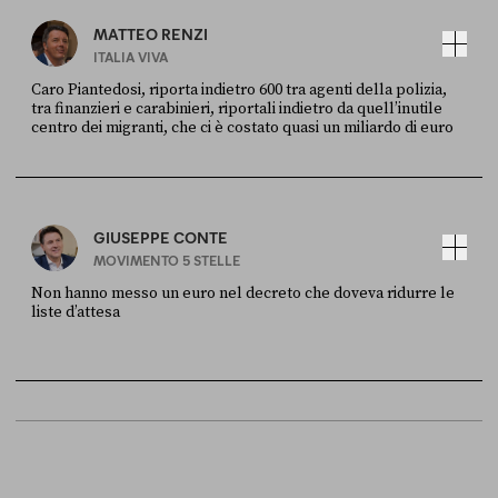
MATTEO RENZI
ITALIA VIVA
Caro Piantedosi, riporta indietro 600 tra agenti della polizia,
tra finanzieri e carabinieri, riportali indietro da quell’inutile
centro dei migranti, che ci è costato quasi un miliardo di euro
FONTE
DATA
Sky Live In
6 LUGLIO
GIUSEPPE CONTE
MOVIMENTO 5 STELLE
Non hanno messo un euro nel decreto che doveva ridurre le
liste d’attesa
FONTE
DATA
Sky Live In
6 LUGLIO