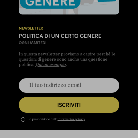
NEWSLETTER
POLITICA DI UN CERTO GENERE
OGNI MARTEDÌ
In questa newsletter proviamo a capire perché le
questioni di genere sono anche una questione
politica.
Qui un esempio
.
ISCRIVITI
Ho preso visione dell’
informativa privacy