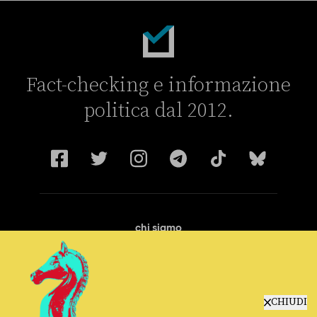
Fact-checking e informazione
politica dal 2012.
chi siamo
manifesto
redazione
progetti
lavora con noi
CHIUDI
contattaci