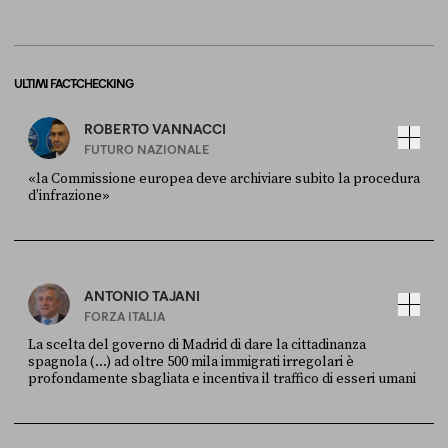
ULTIMI FACT-CHECKING
ROBERTO VANNACCI
FUTURO NAZIONALE
«la Commissione europea deve archiviare subito la procedura
d’infrazione»
FONTE
DATA
Ansa
28 LUGLIO 2026
ANTONIO TAJANI
FORZA ITALIA
La scelta del governo di Madrid di dare la cittadinanza
spagnola (...) ad oltre 500 mila immigrati irregolari è
profondamente sbagliata e incentiva il traffico di esseri umani
FONTE
DATA
X
30 LUGLIO