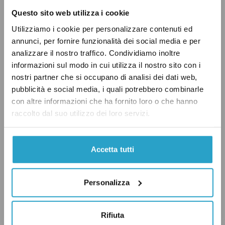
Questo sito web utilizza i cookie
Utilizziamo i cookie per personalizzare contenuti ed
annunci, per fornire funzionalità dei social media e per
analizzare il nostro traffico. Condividiamo inoltre
informazioni sul modo in cui utilizza il nostro sito con i
nostri partner che si occupano di analisi dei dati web,
pubblicità e social media, i quali potrebbero combinarle
Marino fa un po’ di confusione sui record, ma il
con altre informazioni che ha fornito loro o che hanno
riferimento a New York è corretto: “C’eri
raccolto dal suo utilizzo dei loro servizi.
quasi”.
Accetta tutti
AMBIENTE
C'ERI QUASI
PD
Personalizza
Rifiuta