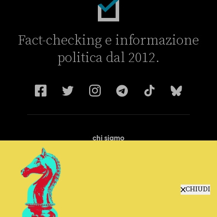
Fact-checking e informazione
politica dal 2012.
chi siamo
manifesto
redazione
progetti
lavora con noi
CHIUDI
contattaci