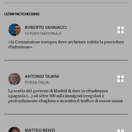
ULTIMI FACT-CHECKING
ROBERTO VANNACCI
FUTURO NAZIONALE
«la Commissione europea deve archiviare subito la procedura
d’infrazione»
FONTE
DATA
Ansa
28 LUGLIO 2026
ANTONIO TAJANI
FORZA ITALIA
La scelta del governo di Madrid di dare la cittadinanza
spagnola (...) ad oltre 500 mila immigrati irregolari è
profondamente sbagliata e incentiva il traffico di esseri umani
FONTE
DATA
X
30 LUGLIO
MATTEO RENZI