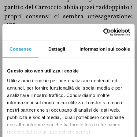
partito del Carroccio abbia quasi raddoppiato i
propri consensi ci sembra un’esagerazione:
“Nì”
Consenso
Dettagli
Informazioni sui cookie
Questo sito web utilizza i cookie
Utilizziamo i cookie per personalizzare contenuti ed
ELEZIONI
ISTITUZIONI
LEGA NORD
NÌ
annunci, per fornire funzionalità dei social media e per
analizzare il nostro traffico. Condividiamo inoltre
PIEMONTE
informazioni sul modo in cui utilizza il nostro sito con i
nostri partner che si occupano di analisi dei dati web,
pubblicità e social media, i quali potrebbero combinarle
con altre informazioni che ha fornito loro o che hanno
raccolto dal suo utilizzo dei loro servizi.