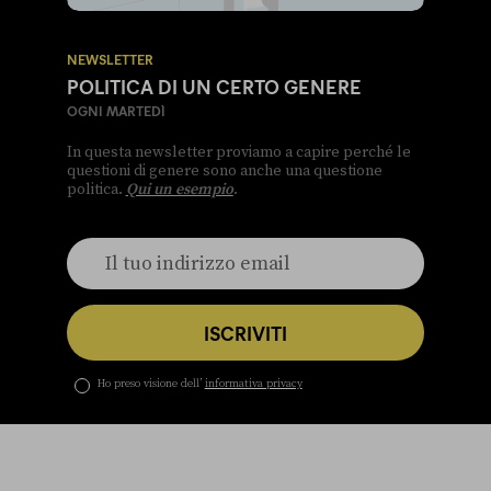
NEWSLETTER
POLITICA DI UN CERTO GENERE
OGNI MARTEDÌ
In questa newsletter proviamo a capire perché le
questioni di genere sono anche una questione
politica.
Qui un esempio
.
ISCRIVITI
Ho preso visione dell’
informativa privacy