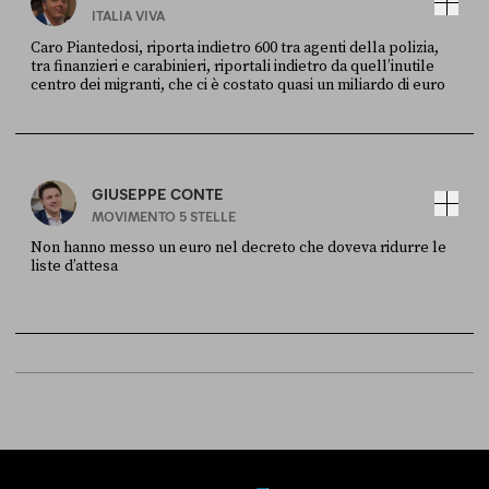
ITALIA VIVA
Caro Piantedosi, riporta indietro 600 tra agenti della polizia,
tra finanzieri e carabinieri, riportali indietro da quell’inutile
centro dei migranti, che ci è costato quasi un miliardo di euro
FONTE
DATA
Sky Live In
6 LUGLIO
GIUSEPPE CONTE
MOVIMENTO 5 STELLE
Non hanno messo un euro nel decreto che doveva ridurre le
liste d’attesa
FONTE
DATA
Sky Live In
6 LUGLIO