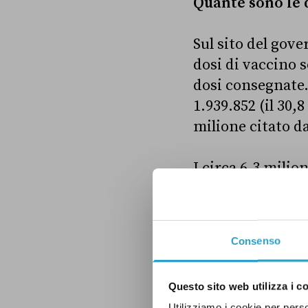
Quante sono le 
Sul sito del gove
dosi di vaccino s
dosi consegnate.
1.939.852 (il 30,8
milione citato d
I circa 6,3 milio
della Pfizer-BioN
Moderna. Ricordi
sono state cond
Consenso
membri, la scelta
nazionale. Ad e
Questo sito web utilizza i c
decisamente pi
Utilizziamo i cookie per perso