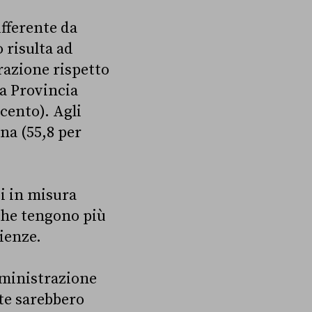
fferente da
 risulta ad
razione rispetto
la Provincia
cento). Agli
gna (55,8 per
di in misura
(che tengono più
cienze.
mministrazione
ate sarebbero