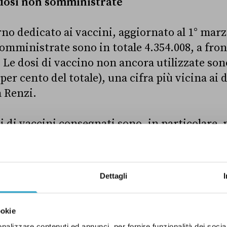
dosi non somministrate
rno dedicato ai vaccini, aggiornato al 1° mar
omministrate sono in totale 4.354.008, a fron
 Le dosi di vaccino non ancora utilizzate so
 per cento del totale), una cifra più vicina ai 
a Renzi.
ni di vaccini consegnati sono, in particolare, 
Tech, più di 1,5 milioni di AstraZeneca e men
amo che, se le trattative con le industrie f
otte
dalla Commissione europea a nome di tutti
Dettagli
 di quali vaccini acquistare è invece stata pre
sempio la Germania
ha puntato
sul vaccino M
ookie
ù
dell’Italia
, acquistandone – in proporzione su
nalizzare contenuti ed annunci, per fornire funzionalità dei socia