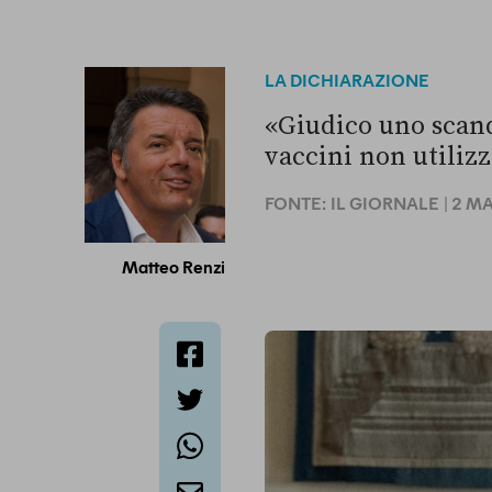
LA DICHIARAZIONE
«Giudico uno scand
vaccini non utiliz
FONTE:
IL GIORNALE
| 2 M
Matteo Renzi
facebook
twitter
whatsapp