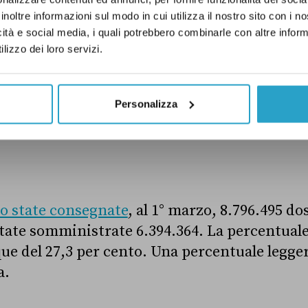
i – una percentuale maggiore.
inoltre informazioni sul modo in cui utilizza il nostro sito con i 
icità e social media, i quali potrebbero combinarle con altre inform
no poche?
lizzo dei loro servizi.
o circa di dosi consegnate ma non utilizzate d
Personalizza
er rispondere a questa domanda vediamo qual
ipali Paesi dell’Ue, Germania, Francia e Spagn
o state consegnate
, al 1° marzo, 8.796.495 do
tate somministrate 6.394.364. La percentuale
que del 27,3 per cento. Una percentuale legg
a.