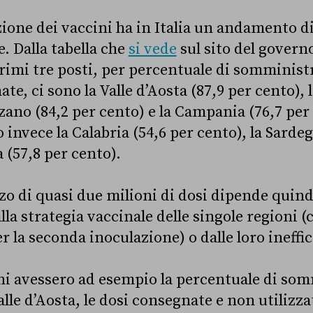
one dei vaccini ha in Italia un andamento di
. Dalla tabella che
si vede
sul sito del governo
rimi tre posti, per percentuale di somminist
ate, ci sono la Valle d’Aosta (87,9 per cento), 
ano (84,2 per cento) e la Campania (76,7 per 
o invece la Calabria (54,6 per cento), la Sarde
 (57,8 per cento).
zzo di quasi due milioni di dosi dipende quin
la strategia vaccinale delle singole regioni 
 la seconda inoculazione) o dalle loro ineffi
oni avessero ad esempio la percentuale di so
Valle d’Aosta, le dosi consegnate e non utilizz