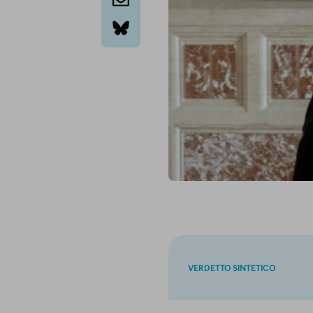
email
bluesky
VERDETTO SINTETICO