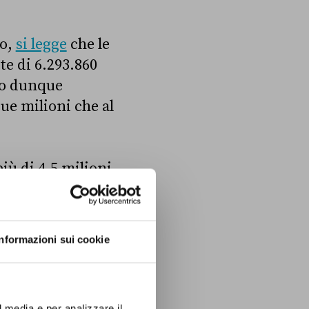
zo,
si legge
che le
te di 6.293.860
no dunque
due milioni che al
più di 4,5 milioni
o di 250 mila di
armaceutiche
 gli Stati
Informazioni sui cookie
sa a livello
oderna
l totale dei
l media e per analizzare il