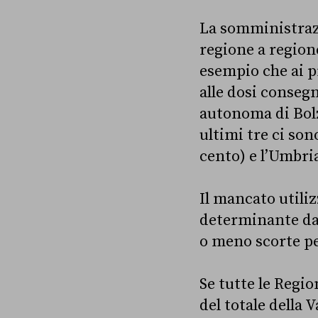
La somministrazi
regione a regione
esempio che ai p
alle dosi consegn
autonoma di Bolz
ultimi tre ci son
cento) e l’Umbria
Il mancato utili
determinante dal
o meno scorte per
Se tutte le Regi
del totale della 