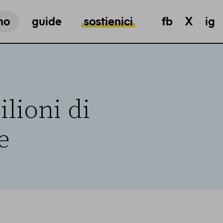
mo
guide
sostienici
fb
X
ig
ilioni di
e