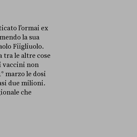
icato l’ormai ex
imendo la sua
olo Fiigliuolo.
 tra le altre cose
di vaccini non
1° marzo le dosi
si due milioni.
gionale che