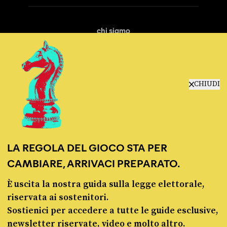
chi siamo
manifesto
redazione
progetti
lavora con noi
CHIUDI
contattaci
LA REGOLA DEL GIOCO STA PER
CAMBIARE, ARRIVACI PREPARATO.
È uscita la nostra guida sulla legge elettorale,
© Pagella Politica 2012 - 2026
riservata ai sostenitori.
Sostienici per accedere a tutte le guide esclusive,
Pagella Politica è una testata registrata presso il Tribunale di Milano, n. 55 del 8
newsletter riservate, video e molto altro.
marzo 2021. ISSN 2974-9387