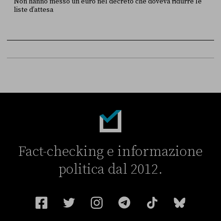
Non hanno messo un euro nel decreto che doveva ridurre le
liste d’attesa
FONTE
DATA
Sky Live In
6 LUGLIO
Fact-checking e informazione
politica dal 2012.