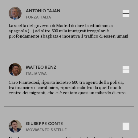
ANTONIO TAJANI
FORZA ITALIA
La scelta del governo di Madrid di dare la cittadinanza
spagnola (...) ad oltre 500 mila immigrati irregolari è
profondamente sbagliata e incentiva il traffico di esseri umani
FONTE
DATA
X
30 LUGLIO
MATTEO RENZI
ITALIA VIVA
Caro Piantedosi, riporta indietro 600 tra agenti della polizia,
tra finanzieri e carabinieri, riportali indietro da quell’inutile
centro dei migranti, che ci è costato quasi un miliardo di euro
FONTE
DATA
Sky Live In
6 LUGLIO
GIUSEPPE CONTE
MOVIMENTO 5 STELLE