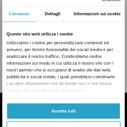
Consenso
Dettagli
Informazioni sui cookie
ECONOMIA
ENERGIA
GOVERNO RENZI
IMPRESE
PD
UNIONE EUROPEA
VERO
Questo sito web utilizza i cookie
Utilizziamo i cookie per personalizzare contenuti ed
annunci, per fornire funzionalità dei social media e per
analizzare il nostro traffico. Condividiamo inoltre
informazioni sul modo in cui utilizza il nostro sito con i
CONDIVIDI
twitter
email
bluesky
facebook
whatsapp
nostri partner che si occupano di analisi dei dati web,
pubblicità e social media, i quali potrebbero combinarle
LEGGI LA NOSTRA POLITICA DELLE CORREZIONI
con altre informazioni che ha fornito loro o che hanno
raccolto dal suo utilizzo dei loro servizi.
Accetta tutti