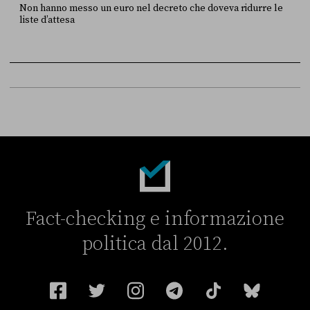
Non hanno messo un euro nel decreto che doveva ridurre le
liste d’attesa
FONTE
DATA
Sky Live In
6 LUGLIO
Fact-checking e informazione
politica dal 2012.