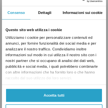
appena
108 senatori
dei 158 richiesti per
raggiungere la soglia. La coalizione di governo
Consenso
Dettagli
Informazioni sui cookie
(considerando Pd, Ncd-Udc, Sc e voti sparsi fra
Per le Autonomie e Gal) continua ad avere oltre
Questo sito web utilizza i cookie
160 voti e la maggioranza. Nel caso specifico
Utilizziamo i cookie per personalizzare contenuti ed
del voto al “canguro” è vero però che Forza
annunci, per fornire funzionalità dei social media e per
Italia è stata decisiva per il passaggio
analizzare il nostro traffico. Condividiamo inoltre
dell’emendamento Esposito.
informazioni sul modo in cui utilizza il nostro sito con i
nostri partner che si occupano di analisi dei dati web,
pubblicità e social media, i quali potrebbero combinarle
con altre informazioni che ha fornito loro o che hanno
Berlusconi si fa prendere dall’entusiasmo del
raccolto dal suo utilizzo dei loro servizi.
momento visto il ruolo fondamentale di Forza
Italia in questa votazione, ma esaspera un po’ la
Accetta tutti
realtà dei fatti. “C’eri quasi” al fact-checking.