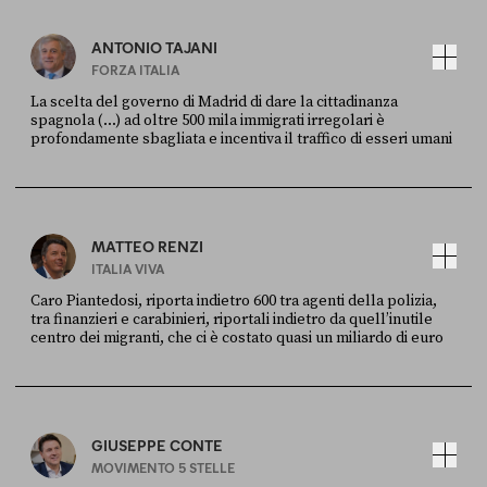
ANTONIO TAJANI
FORZA ITALIA
La scelta del governo di Madrid di dare la cittadinanza
spagnola (...) ad oltre 500 mila immigrati irregolari è
profondamente sbagliata e incentiva il traffico di esseri umani
FONTE
DATA
X
30 LUGLIO
MATTEO RENZI
ITALIA VIVA
Caro Piantedosi, riporta indietro 600 tra agenti della polizia,
tra finanzieri e carabinieri, riportali indietro da quell’inutile
centro dei migranti, che ci è costato quasi un miliardo di euro
FONTE
DATA
Sky Live In
6 LUGLIO
GIUSEPPE CONTE
MOVIMENTO 5 STELLE