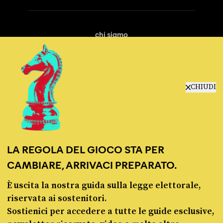
chi siamo
manifesto
redazione
progetti
lavora con noi
CHIUDI
contattaci
LA REGOLA DEL GIOCO STA PER
CAMBIARE, ARRIVACI PREPARATO.
È uscita la nostra guida sulla legge elettorale,
© Pagella Politica 2012 - 2026
riservata ai sostenitori.
Sostienici per accedere a tutte le guide esclusive,
Pagella Politica è una testata registrata presso il Tribunale di Milano, n. 55 del 8