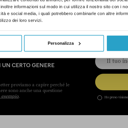
inoltre informazioni sul modo in cui utilizza il nostro sito con i 
icità e social media, i quali potrebbero combinarle con altre inform
ELLE CORREZIONI
lizzo dei loro servizi.
Personalizza
DI UN CERTO GENERE
etter proviamo a capire perché le
enere sono anche una questione
 esempio
.
Ho preso visione