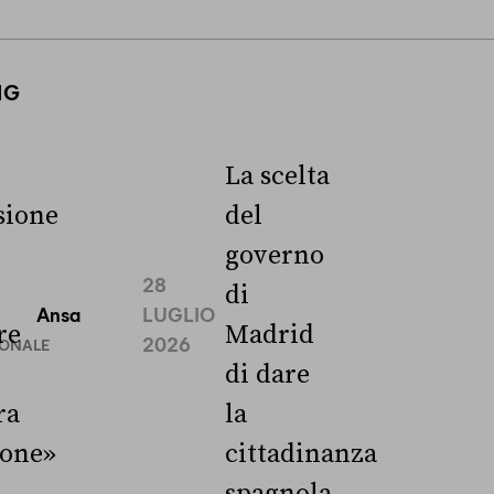
NG
La scelta
ione
del
governo
28
di
Ansa
LUGLIO
re
Madrid
2026
IONALE
di dare
ra
la
ione»
cittadinanza
spagnola