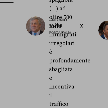
(...) ad
oltre 500
ANTONIO
3
mila
TAJANI
X
L
FORZA ITALIA
immigrati
irregolari
è
profondamente
sbagliata
e
incentiva
il
traffico