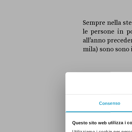
Sempre nella ste
le persone in p
all’anno precede
mila)
sono sono 
Dunque Di Maio
povertà in Italia
Consenso
ECONOMIA
M5S
Questo sito web utilizza i c
Utilizziamo i cookie per perso