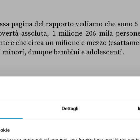
ssa pagina del rapporto vediamo che sono 6 
overtà assoluta,
1 milione 206 mila persone
nte e che
circa un milione e mezzo (esattam
i minori, dunque bambini e adolescenti.
 riporta correttamente dati a dir poco a
. “Vero”!
Dettagli
POVERTÀ
QUESTIONI SOCIALI
VERO
ookie
nalizzare contenuti ed annunci, per fornire funzionalità dei socia