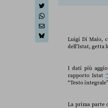
facebook
twitter
whatsapp
email
Luigi Di Maio, c
bluesky
dell’Istat, getta 
I dati più aggio
rapporto Istat
“Testo integrale”
La prima parte d