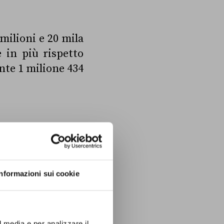
milioni e 20 mila
 in più rispetto
ente
1 milione 434
llarmanti sulla
Informazioni sui cookie
l media e per analizzare il