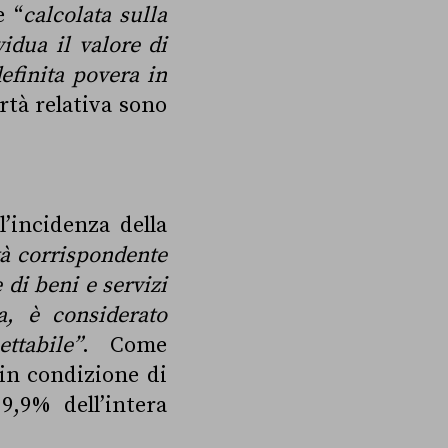
e “
calcolata sulla
idua il valore di
efinita povera in
rtà relativa sono
’incidenza della
tà corrispondente
di beni e servizi
a, è considerato
tabile”
. Come
 in condizione di
9,9% dell’intera