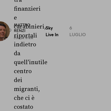
finanzieri
e
0
MATTEO
carabinieri,
Sky
6
UGLIO
RENZI
Live In
LUGLIO
riportali
ITALIA VIVA
indietro
da
quell’inutile
centro
dei
migranti,
che ci è
costato