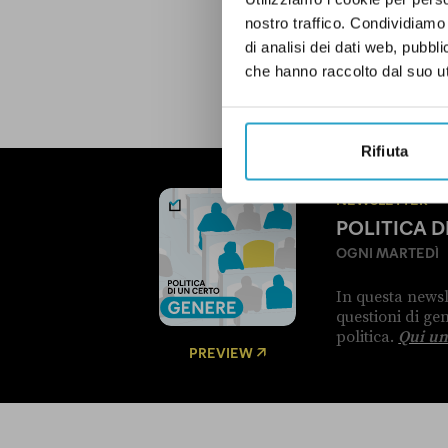
nostro traffico. Condividiamo 
di analisi dei dati web, pubbl
LEGGI LA NOSTRA POLITICA D
che hanno raccolto dal suo uti
Rifiuta
NEWSLETTER
POLITICA 
OGNI MARTEDÌ
In questa newsl
questioni di g
politica.
Qui un
PREVIEW