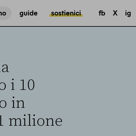
mo
guide
sostienici
fb
X
ig
ia
 i 10
o in
 1 milione