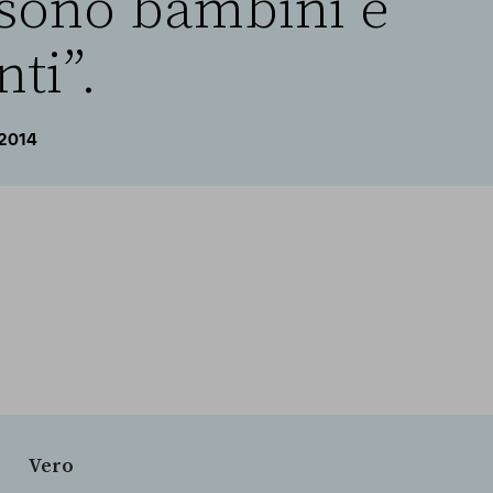
sono bambini e
ti”.
 2014
Vero