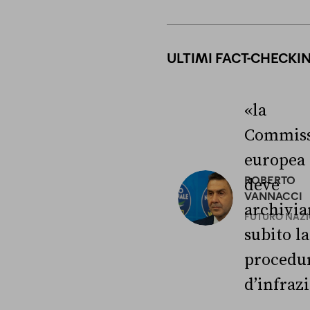
ULTIMI FACT-CHECKI
«la
Commiss
europea
ROBERTO
deve
VANNACCI
archivia
FUTURO NAZ
subito la
procedu
d’infraz