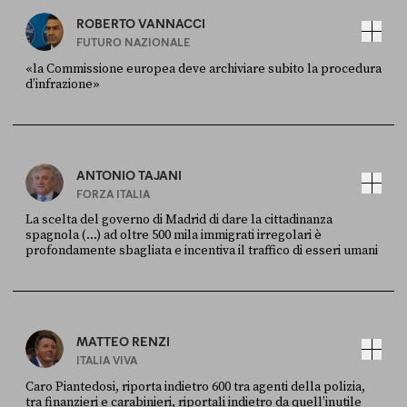
ROBERTO VANNACCI
FUTURO NAZIONALE
«la Commissione europea deve archiviare subito la procedura
d’infrazione»
FONTE
DATA
Ansa
28 LUGLIO 2026
ANTONIO TAJANI
FORZA ITALIA
La scelta del governo di Madrid di dare la cittadinanza
spagnola (...) ad oltre 500 mila immigrati irregolari è
profondamente sbagliata e incentiva il traffico di esseri umani
FONTE
DATA
X
30 LUGLIO
MATTEO RENZI
ITALIA VIVA
Caro Piantedosi, riporta indietro 600 tra agenti della polizia,
tra finanzieri e carabinieri, riportali indietro da quell’inutile