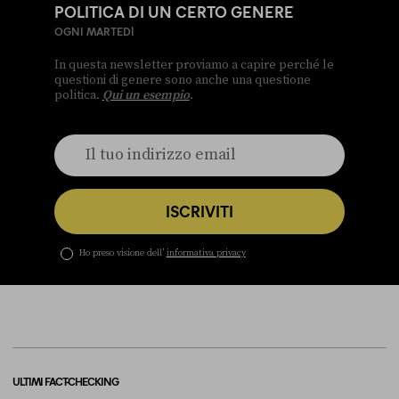
POLITICA DI UN CERTO GENERE
OGNI MARTEDÌ
In questa newsletter proviamo a capire perché le
questioni di genere sono anche una questione
politica.
Qui un esempio
.
ISCRIVITI
Ho preso visione dell’
informativa privacy
ULTIMI FACT-CHECKING