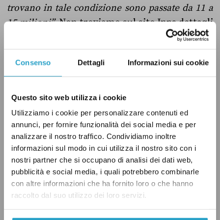
trovano in tale condizione sono passate da 11 a
15 milioni”
. Non troviamo sul sito Inps dettagli
aggiuntivi su questi dati (in particolare la loro
relazione a quelli Istat) ma considerando che il
Consenso
Dettagli
Informazioni sui cookie
tweet di Berlusconi risale a pochi giorni dopo
l’audizione di Boeri, è possibile che il
riferimento fosse a questa.
Questo sito web utilizza i cookie
Utilizziamo i cookie per personalizzare contenuti ed
annunci, per fornire funzionalità dei social media e per
analizzare il nostro traffico. Condividiamo inoltre
Il verdetto
informazioni sul modo in cui utilizza il nostro sito con i
nostri partner che si occupano di analisi dei dati web,
pubblicità e social media, i quali potrebbero combinarle
I numeri di Berlusconi non trovano riscontro
con altre informazioni che ha fornito loro o che hanno
raccolto dal suo utilizzo dei loro servizi.
nei dati ufficiali Istat, relativi al 2013. Diamo
però “C’eri quasi” all’ex-premier perché la sua