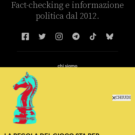
Fact-checking e informazione
politica dal 2012.
chi siamo
manifesto
redazione
progetti
lavora con noi
CHIUDI
contattaci