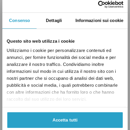
dell’istituzione a realizzare il progetto entro i
limiti di budget inizialmente concordati per la
Consenso
Dettagli
Informazioni sui cookie
costruzione dello stabile. Un impegno non da
poco visto che inizialmente la gara era stata
annullata proprio perché nessuna offerta
Questo sito web utilizza i cookie
rientrava nel budget stabilito (si veda questo
Utilizziamo i cookie per personalizzare contenuti ed
annunci, per fornire funzionalità dei social media e per
articolo del Parlamento Europeo
). La cifra
analizzare il nostro traffico. Condividiamo inoltre
attuale, tuttavia, sembra aggirarsi intorno a
informazioni sul modo in cui utilizza il nostro sito con i
quella riportata da Grillo di 400 milioni di euro,
nostri partner che si occupano di analisi dei dati web,
almeno secondo quanto riportato da diverse
pubblicità e social media, i quali potrebbero combinarle
con altre informazioni che ha fornito loro o che hanno
fonti autorevoli (si veda
qui
e
qui
).
raccolto dal suo utilizzo dei loro servizi.
Informazioni corrette quelle rilasciate da
Accetta tutti
Grillo che si porta a casa un “Vero”.