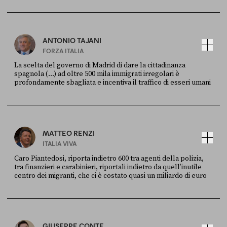
Ansa
28 LUGLIO 2026
ANTONIO TAJANI
FORZA ITALIA
La scelta del governo di Madrid di dare la cittadinanza
spagnola (...) ad oltre 500 mila immigrati irregolari è
profondamente sbagliata e incentiva il traffico di esseri umani
FONTE
DATA
X
30 LUGLIO
MATTEO RENZI
ITALIA VIVA
Caro Piantedosi, riporta indietro 600 tra agenti della polizia,
tra finanzieri e carabinieri, riportali indietro da quell’inutile
centro dei migranti, che ci è costato quasi un miliardo di euro
FONTE
DATA
Sky Live In
6 LUGLIO
GIUSEPPE CONTE