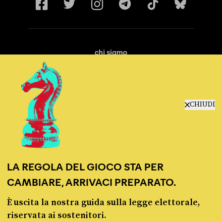
chi siamo
manifesto
redazione
progetti
lavora con noi
CHIUDI
contattaci
LA REGOLA DEL GIOCO STA PER
CAMBIARE, ARRIVACI PREPARATO.
È uscita la nostra guida sulla legge elettorale,
© Pagella Politica 2012 - 2026
riservata ai sostenitori.