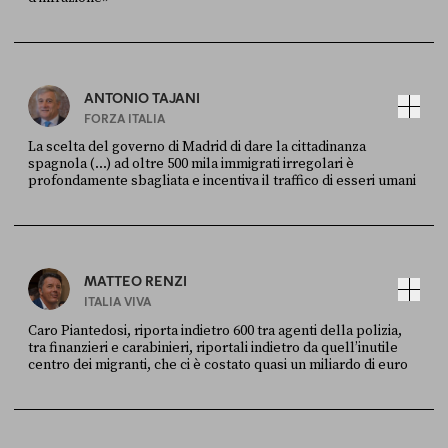
FONTE
DATA
Ansa
28 LUGLIO 2026
ANTONIO TAJANI
FORZA ITALIA
La scelta del governo di Madrid di dare la cittadinanza
spagnola (...) ad oltre 500 mila immigrati irregolari è
profondamente sbagliata e incentiva il traffico di esseri umani
FONTE
DATA
X
30 LUGLIO
MATTEO RENZI
ITALIA VIVA
Caro Piantedosi, riporta indietro 600 tra agenti della polizia,
tra finanzieri e carabinieri, riportali indietro da quell’inutile
centro dei migranti, che ci è costato quasi un miliardo di euro
FONTE
DATA
Sky Live In
6 LUGLIO