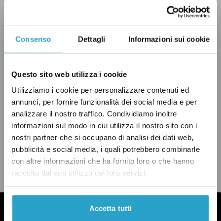
Tabacci non si confonde e cita tre esempi
calzanti, meritandosi un “Vero”!
Consenso
Dettagli
Informazioni sui cookie
Questo sito web utilizza i cookie
ESTERI
GRECIA
PD
VERO
Utilizziamo i cookie per personalizzare contenuti ed
annunci, per fornire funzionalità dei social media e per
analizzare il nostro traffico. Condividiamo inoltre
informazioni sul modo in cui utilizza il nostro sito con i
nostri partner che si occupano di analisi dei dati web,
CONDIVIDI
pubblicità e social media, i quali potrebbero combinarle
twitter
email
bluesky
facebook
whatsapp
con altre informazioni che ha fornito loro o che hanno
raccolto dal suo utilizzo dei loro servizi.
LEGGI LA NOSTRA POLITICA DELLE CORREZIONI
Accetta tutti