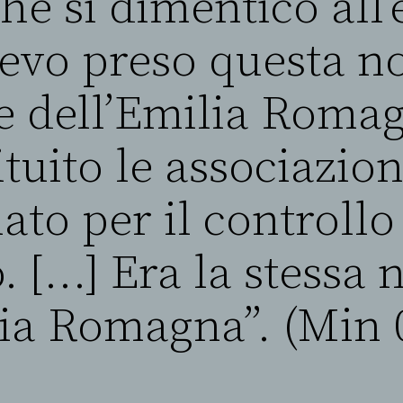
che si dimenticò all
vevo preso questa 
e dell’Emilia Roma
ituito le associazion
ato per il controllo
o. […] Era la stessa
lia Romagna”. (Min 