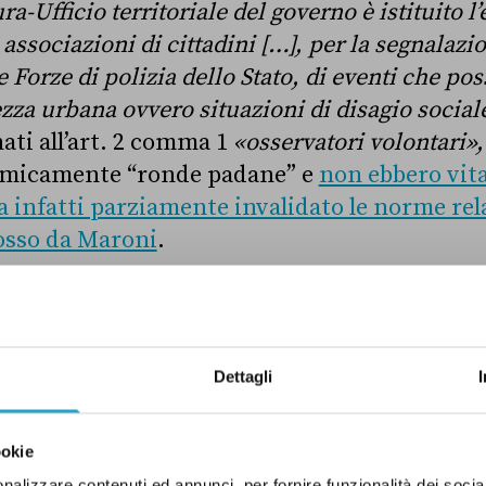
a-Ufficio territoriale del governo è istituito l
associazioni di cittadini […], per la segnalazio
le Forze di polizia dello Stato, di eventi che p
zza urbana ovvero situazioni di disagio social
ti all’art. 2 comma 1
«osservatori volontari»
lemicamente “ronde padane” e
non ebbero vita
a infatti parziamente invalidato le norme rela
sso da Maroni
.
lla Lega cerca di dimostrare come la norma av
e in alcuni ambienti storicamente di sinistra
Dettagli
tesso provvedimento fosse in atto a livello re
ti, è vero che nel 2003, il presidente Errani
ookie
24/2003
) che sostiene l’attività di associazion
nalizzare contenuti ed annunci, per fornire funzionalità dei socia