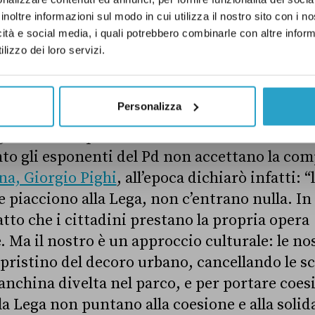
ne di un sistema integrato di sicurezza volte 
inoltre informazioni sul modo in cui utilizza il nostro sito con i 
 una ordinata e civile convivenza nelle città 
icità e social media, i quali potrebbero combinarle con altre inform
con riferimento alla riduzione dei fenomeni d
lizzo dei loro servizi.
.
Personalizza
agone “ronde padane” vs ronde emiliane é stat
nto gli esponenti del Pd non accettano la co
a, Giorgio Pighi
, all’epoca dichiarò infatti: 
e piacciono alla Lega, non c’entrano nulla. I
at­to che i cittadini prestano la propria opera
Ma il no­stro è un approccio culturale: le no
ipristi­no del decoro urbano, cancellando le sc
nchina divelta nel parco, e per portare coe­si
a Lega non puntano alla coesione e al­la solida