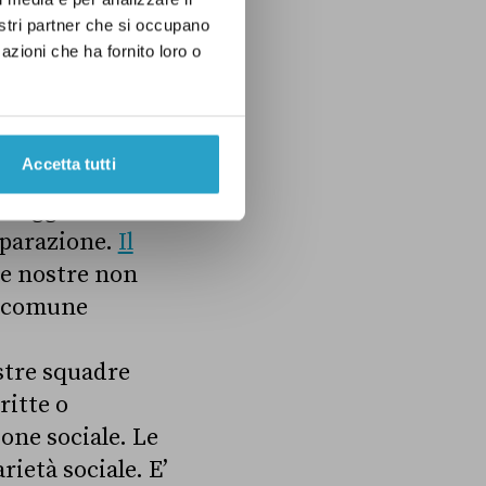
al
nostri partner che si occupano
e nel territorio
azioni che ha fornito loro o
i illegalità e
Accetta tutti
o oggetto di
mparazione.
Il
“le nostre non
n comune
­stre squadre
ritte o
one sociale. Le
rietà sociale. E’