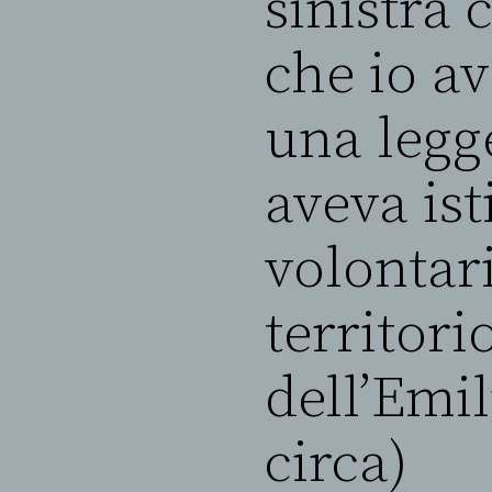
sinistra 
che io a
una legg
aveva ist
volontari
territori
dell’Emi
circa)