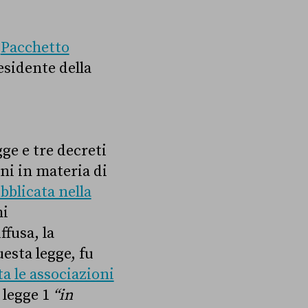
l
Pacchetto
esidente della
ge e tre decreti
oni in materia di
ubblicata nella
mi
ffusa, la
esta legge, fu
a le associazioni
e legge 1
“in