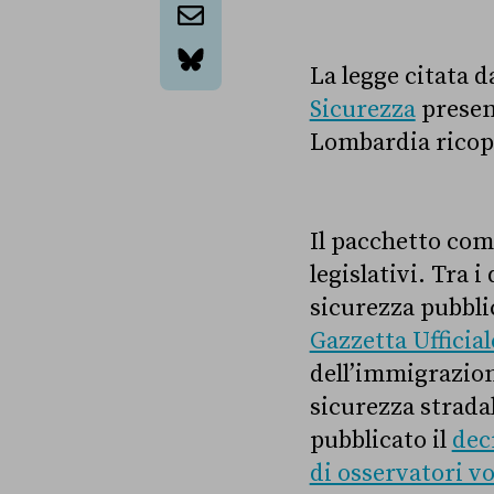
email
La legge citata 
bluesky
Sicurezza
present
Lombardia ricopr
Il pacchetto com
legislativi. Tra 
sicurezza pubbli
Gazzetta Ufficial
dell’immigrazione
sicurezza strada
pubblicato il
dec
di osservatori v