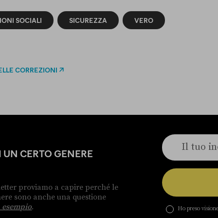
ONI SOCIALI
SICUREZZA
VERO
ELLE CORREZIONI
DI UN CERTO GENERE
etter proviamo a capire perché le
enere sono anche una questione
 esempio
.
Ho preso visione