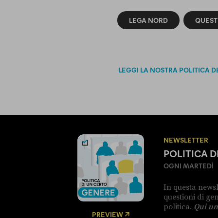
LEGA NORD
QUESTI
LEGGI LA NOSTRA POLITICA D
NEWSLETTER
POLITICA 
OGNI MARTEDÌ
In questa newsl
questioni di g
politica.
Qui un
PREVIEW