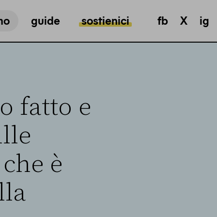
mo
guide
sostienici
fb
X
ig
o fatto e
lle
 che è
lla