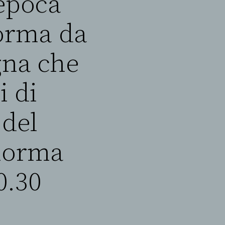
’epoca
norma da
gna che
i di
 del
 norma
0.30