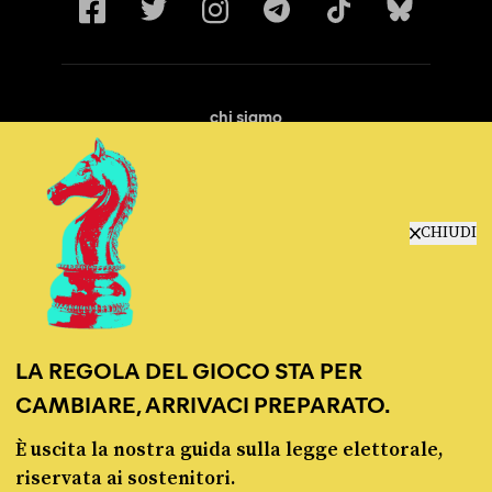
chi siamo
manifesto
redazione
progetti
lavora con noi
CHIUDI
contattaci
LA REGOLA DEL GIOCO STA PER
CAMBIARE, ARRIVACI PREPARATO.
È uscita la nostra guida sulla legge elettorale,
© Pagella Politica 2012 - 2026
riservata ai sostenitori.