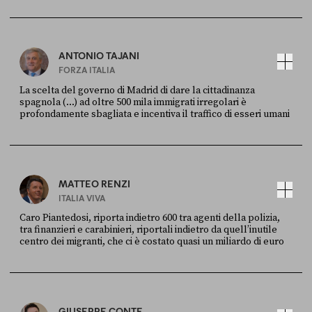
Ansa
28 LUGLIO 2026
ANTONIO TAJANI
FORZA ITALIA
La scelta del governo di Madrid di dare la cittadinanza
spagnola (...) ad oltre 500 mila immigrati irregolari è
profondamente sbagliata e incentiva il traffico di esseri umani
FONTE
DATA
X
30 LUGLIO
MATTEO RENZI
ITALIA VIVA
Caro Piantedosi, riporta indietro 600 tra agenti della polizia,
tra finanzieri e carabinieri, riportali indietro da quell’inutile
centro dei migranti, che ci è costato quasi un miliardo di euro
FONTE
DATA
Sky Live In
6 LUGLIO
GIUSEPPE CONTE