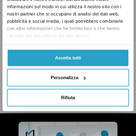
informazioni sul modo in cui utilizza il nostro sito con i
nostri partner che si occupano di analisi dei dati web,
pubblicità e social media, i quali potrebbero combinarle
con altre informazioni che ha fornito loro o che hanno
C'ERI QUASI
ECONOMIA
ESTERI
raccolto dal suo utilizzo dei loro servizi.
GERMANIA
GOVERNO RENZI
PD
PIL
Accetta tutti
Personalizza
CONDIVIDI
twitter
email
bluesky
facebook
whatsapp
Rifiuta
LEGGI LA NOSTRA POLITICA DELLE CORREZIONI