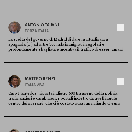
FONTE
DATA
Ansa
28 LUGLIO 2026
ANTONIO TAJANI
FORZA ITALIA
La scelta del governo di Madrid di dare la cittadinanza
spagnola (...) ad oltre 500 mila immigrati irregolari è
profondamente sbagliata e incentiva il traffico di esseri umani
FONTE
DATA
X
30 LUGLIO
MATTEO RENZI
ITALIA VIVA
Caro Piantedosi, riporta indietro 600 tra agenti della polizia,
tra finanzieri e carabinieri, riportali indietro da quell’inutile
centro dei migranti, che ci è costato quasi un miliardo di euro
FONTE
DATA
Sky Live In
6 LUGLIO