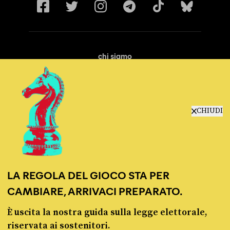
chi siamo
manifesto
redazione
progetti
lavora con noi
CHIUDI
contattaci
LA REGOLA DEL GIOCO STA PER
CAMBIARE, ARRIVACI PREPARATO.
È uscita la nostra guida sulla legge elettorale,
© Pagella Politica 2012 - 2026
riservata ai sostenitori.