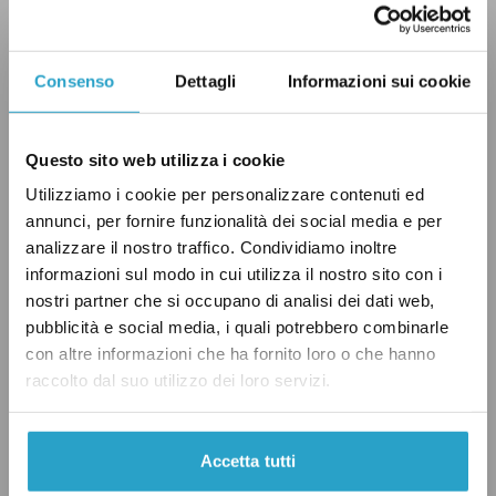
imprese italiane (
Ice
), nel 2017 (dato più
aggiornato su rilevazioni Istat) le imprese
italiane esportatrici
erano
125.920.
Consenso
Dettagli
Informazioni sui cookie
Allo stesso tempo, gli ultimi dati Istat
Questo sito web utilizza i cookie
riportano che nel 2017 in Italia
c’erano
Utilizziamo i cookie per personalizzare contenuti ed
4.365.625 imprese. Ciò significa che solamente
annunci, per fornire funzionalità dei social media e per
il 2,9 per cento di aziende italiane partecipava
analizzare il nostro traffico. Condividiamo inoltre
al business delle esportazioni. Di Stefano
informazioni sul modo in cui utilizza il nostro sito con i
sembra dunque sovrastimare di poco il
nostri partner che si occupano di analisi dei dati web,
pubblicità e social media, i quali potrebbero combinarle
numero di imprese italiane coinvolte
con altre informazioni che ha fornito loro o che hanno
nell’export («4 per cento»), ma c’è un “ma”.
raccolto dal suo utilizzo dei loro servizi.
Come
riporta
lo studio dell’Ice, a partire dal 1°
Accetta tutti
gennaio 2018 è stata modificata la metodologia