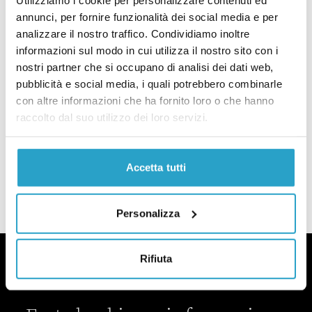
annunci, per fornire funzionalità dei social media e per
Di Stefano e Di Maio ripetono da mesi lo stesso errore su export e Pi
analizzare il nostro traffico. Condividiamo inoltre
FACT-CHECKING
informazioni sul modo in cui utilizza il nostro sito con i
Tutti i migliori “Pinocchi” del 2019
nostri partner che si occupano di analisi dei dati web,
pubblicità e social media, i quali potrebbero combinarle
di
REDAZIONE
con altre informazioni che ha fornito loro o che hanno
Tutti i migliori “Pinocchi” del 2019
raccolto dal suo utilizzo dei loro servizi.
CONTE I
Tutti i “Pinocchi” del governo del
cambiamento
Accetta tutti
di
REDAZIONE
Tutti i “Pinocchi” del governo del cambiamento
Personalizza
Rifiuta