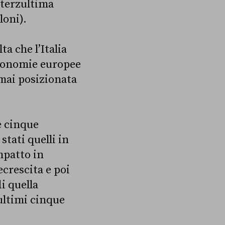
 terzultima
loni).
ta che l’Italia
 economie europee
è mai posizionata
.
e cinque
tati quelli in
mpatto in
crescita e poi
i quella
ultimi cinque