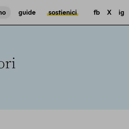
mo
guide
sostienici
fb
X
ig
ori