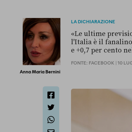
LA DICHIARAZIONE
«Le ultime previs
l'Italia è il fanali
e +0,7 per cento ne
FONTE:
FACEBOOK
| 10 LU
Anna Maria Bernini
facebook
twitter
whatsapp