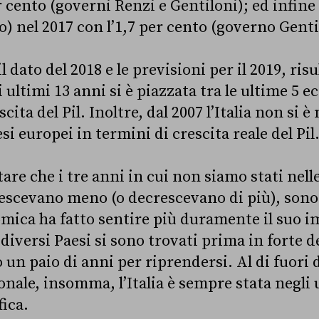
r cento (governi Renzi e Gentiloni); ed infine
o) nel 2017 con l’1,7 per cento (governo Genti
dato del 2018 e le previsioni per il 2019, risul
i ultimi 13 anni si è piazzata tra le ultime 5
cita del Pil. Inoltre, dal 2007 l’Italia non si 
esi europei in termini di crescita reale del Pil
are che i tre anni in cui non siamo stati nell
scevano meno (o decrescevano di più), sono s
nomica ha fatto sentire più duramente il suo i
iversi Paesi si sono trovati prima in forte de
un paio di anni per riprendersi. Al di fuori d
onale, insomma, l’Italia è sempre stata negli 
fica.