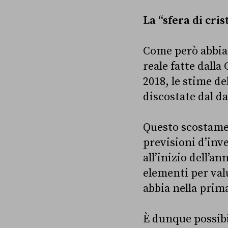
La “sfera di cri
Come però abbi
reale fatte dalla
2018, le stime d
discostate dal da
Questo scostament
previsioni d’inv
all’inizio dell’a
elementi per val
abbia nella prima
È dunque possibil