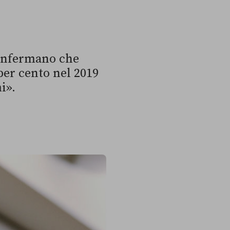
onfermano che
1 per cento nel 2019
i».