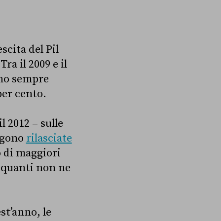
scita del Pil
a il 2009 e il
ono sempre
per cento.
l 2012 – sulle
engono
rilasciate
o di maggiori
i quanti non ne
st’anno, le