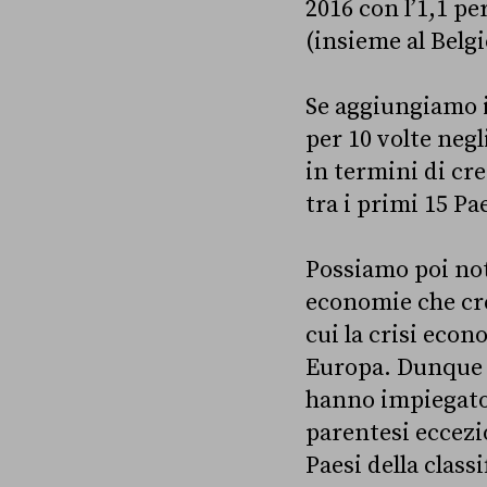
2016 con l’1,1 pe
(insieme al Belgi
Se aggiungiamo il 
per 10 volte negl
in termini di cres
tra i primi 15 Pa
Possiamo poi not
economie che cre
cui la crisi eco
Europa. Dunque d
hanno impiegato 
parentesi eccezi
Paesi della classi