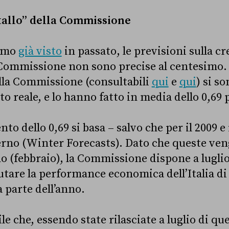
stallo” della Commissione
amo
già visto
in passato, le previsioni sulla cre
 Commissione non sono precise al centesimo. Tr
ella Commissione (consultabili
qui
e
qui
) si s
to reale, e lo hanno fatto in media dello 0,69 
o dello 0,69 si basa – salvo che per il 2009 e i
erno (Winter Forecasts). Dato che queste v
nno (febbraio), la Commissione dispone a lugli
utare la performance economica dell’Italia d
 parte dell’anno.
e che, essendo state rilasciate a luglio di que