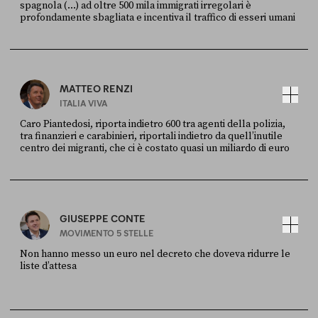
spagnola (...) ad oltre 500 mila immigrati irregolari è
profondamente sbagliata e incentiva il traffico di esseri umani
FONTE
DATA
X
30 LUGLIO
MATTEO RENZI
ITALIA VIVA
Caro Piantedosi, riporta indietro 600 tra agenti della polizia,
tra finanzieri e carabinieri, riportali indietro da quell’inutile
centro dei migranti, che ci è costato quasi un miliardo di euro
FONTE
DATA
Sky Live In
6 LUGLIO
GIUSEPPE CONTE
MOVIMENTO 5 STELLE
Non hanno messo un euro nel decreto che doveva ridurre le
liste d’attesa
FONTE
DATA
Sky Live In
6 LUGLIO