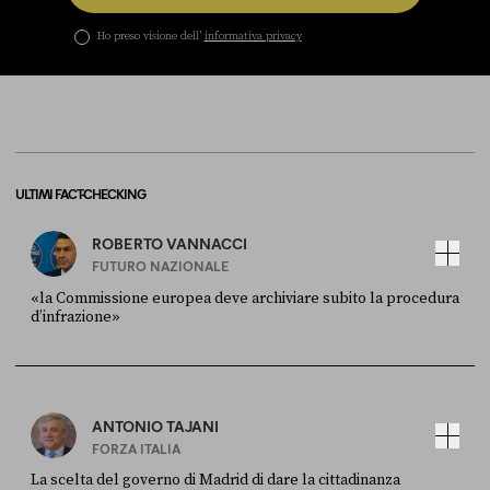
Ho preso visione dell’
informativa privacy
ULTIMI FACT-CHECKING
ROBERTO VANNACCI
FUTURO NAZIONALE
«la Commissione europea deve archiviare subito la procedura
d’infrazione»
FONTE
DATA
Ansa
28 LUGLIO 2026
ANTONIO TAJANI
FORZA ITALIA
La scelta del governo di Madrid di dare la cittadinanza