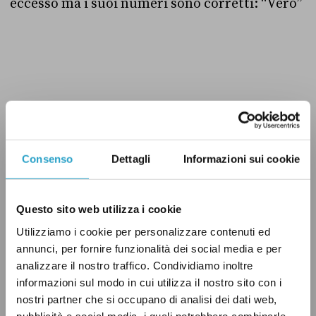
eccesso ma i suoi numeri sono corretti: “Vero”
P.S.: per chi spera in un’inversione di tendenza
nel 2013, i dati per i primi due trimestri non
sono molto positivi ma l’Ocse segnala che
le
Consenso
Dettagli
Informazioni sui cookie
stime possono variare in maniera molto
significativa a causa della maniera in cui
Questo sito web utilizza i cookie
vengono raccolti i dati
.
Utilizziamo i cookie per personalizzare contenuti ed
annunci, per fornire funzionalità dei social media e per
analizzare il nostro traffico. Condividiamo inoltre
informazioni sul modo in cui utilizza il nostro sito con i
COMPETITIVITÀ
ECONOMIA
EURO
PD
nostri partner che si occupano di analisi dei dati web,
VERO
pubblicità e social media, i quali potrebbero combinarle