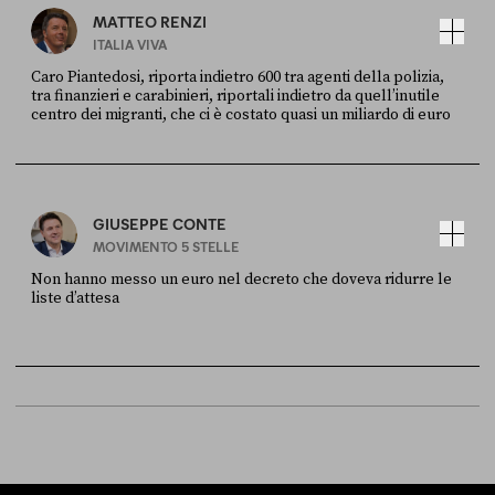
MATTEO RENZI
ITALIA VIVA
Caro Piantedosi, riporta indietro 600 tra agenti della polizia,
tra finanzieri e carabinieri, riportali indietro da quell’inutile
centro dei migranti, che ci è costato quasi un miliardo di euro
FONTE
DATA
Sky Live In
6 LUGLIO
GIUSEPPE CONTE
MOVIMENTO 5 STELLE
Non hanno messo un euro nel decreto che doveva ridurre le
liste d’attesa
FONTE
DATA
Sky Live In
6 LUGLIO