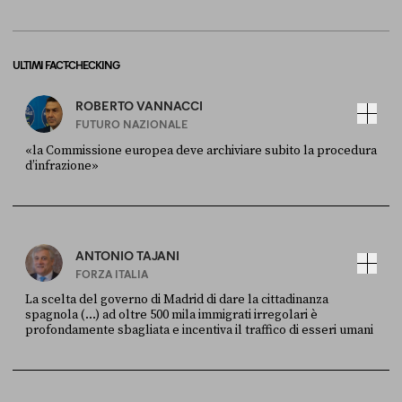
ULTIMI FACT-CHECKING
ROBERTO VANNACCI
FUTURO NAZIONALE
«la Commissione europea deve archiviare subito la procedura
d’infrazione»
FONTE
DATA
Ansa
28 LUGLIO 2026
ANTONIO TAJANI
FORZA ITALIA
La scelta del governo di Madrid di dare la cittadinanza
spagnola (...) ad oltre 500 mila immigrati irregolari è
profondamente sbagliata e incentiva il traffico di esseri umani
FONTE
DATA
X
30 LUGLIO