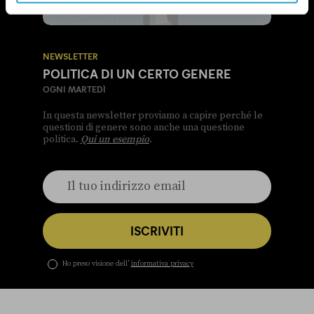
NEWSLETTER
POLITICA DI UN CERTO GENERE
OGNI MARTEDÌ
In questa newsletter proviamo a capire perché le
questioni di genere sono anche una questione
politica.
Qui un esempio
.
ISCRIVITI
Ho preso visione dell’
informativa privacy