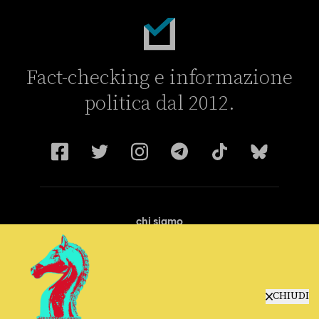
Fact-checking e informazione
politica dal 2012.
chi siamo
manifesto
redazione
progetti
lavora con noi
CHIUDI
contattaci