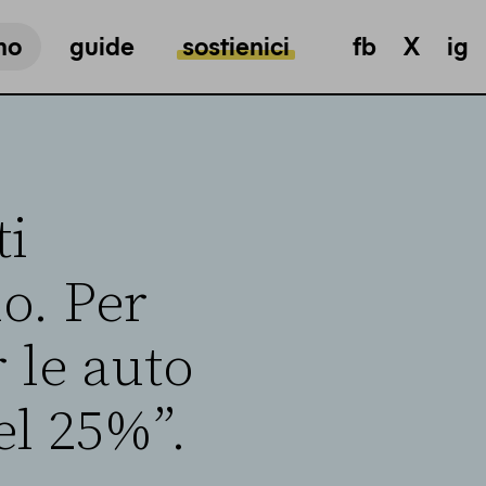
mo
guide
sostienici
fb
X
ig
ti
o. Per
 le auto
el 25%”.