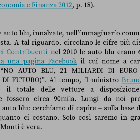
onomia e Finanza 2012
, p. 18).
e auto blu, innalzate, nell’immaginario comu
asta. A tal riguardo, circolano le cifre più 
ei Contribuenti
nel 2010 le auto blu erano 
da una pagina Facebook
il cui nome a cara
e: “NO AUTO BLU, 21 MILIARDI DI EURO
I FUTURO)”. Al tempo, il ministro
Brune
 il totale delle vetture a disposizione
e fossero circa 90mila. Lungi da noi pre
e auto blu: cerchiamo di capire – sulla base de
uanto ci costano. Solo così saremo in gra
 Monti è vera.