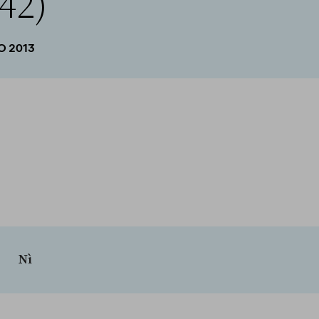
42)
O 2013
Nì