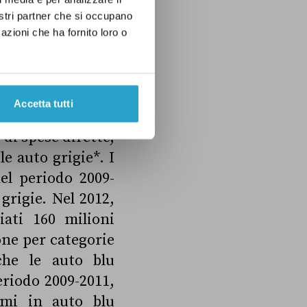
nostri partner che si occupano
azioni che ha fornito loro o
aggio dell’agosto
nta della quota
Accetta tutti
evata), è stimata
 di spese dirette,
le auto grigie*. I
el periodo 2009-
 grigie. Nel 2012,
ati 160 milioni
ione per categorie
che le auto blu
riodo 2009-2011,
rmi in auto blu