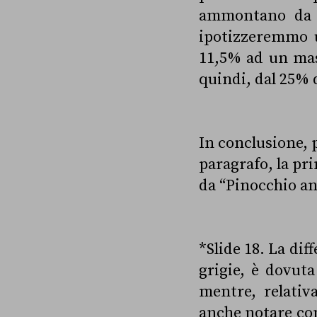
ammontano da 
ipotizzeremmo 
11,5% ad un mas
quindi, dal 25% 
In conclusione, p
paragrafo, la pri
da “Pinocchio an
*Slide 18. La dif
grigie, è dovuta
mentre, relativ
anche notare con