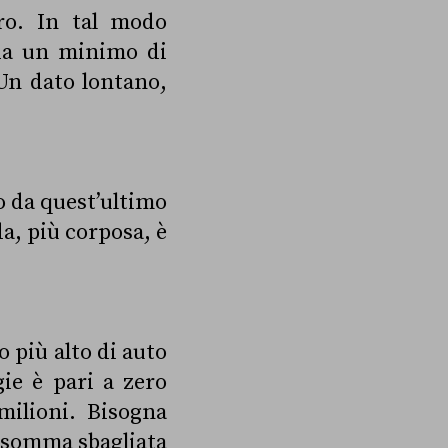
o. In tal modo
da un minimo di
Un dato lontano,
to da quest’ultimo
da, più corposa, è
o più alto di auto
gie è pari a zero
milioni. Bisogna
a somma sbagliata