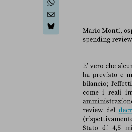
whatsapp
email
Mario Monti, osp
bluesky
spending review e
E’ vero che alcu
ha previsto e m
bilancio; l’effe
come i reali im
amministrazione)
review del
decr
(rispettivamente
Stato di 4,5 m