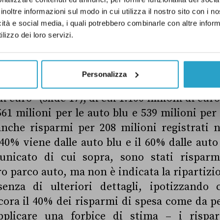
ur sempre le 60mila vetture.
inoltre informazioni sul modo in cui utilizza il nostro sito con i 
icità e social media, i quali potrebbero combinarle con altre inform
lizzo dei loro servizi.
to ci costano le auto blu? Secondo il
monitor
“la spesa complessiva annua, con l’aggiu
Personalizza
ammortamento e la spesa di logistica (non ril
di euro” (slide 17), di cui 1.100 milioni di euro
561 milioni per le auto blu e 539 milioni per 
nche risparmi per 208 milioni registrati n
l 40% viene dalle auto blu e il 60% dalle auto
unicato di cui sopra, sono stati risparmi
tero parco auto, ma non è indicata la ripartiz
senza di ulteriori dettagli, ipotizzando 
ra il 40% dei risparmi di spesa come da pe
plicare una forbice di stima – i rispa