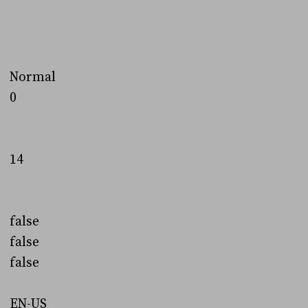
Normal
0
14
false
false
false
EN-US