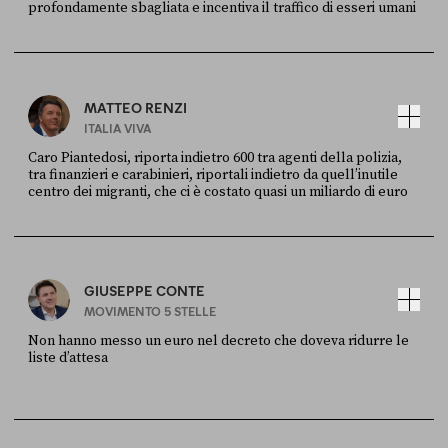
profondamente sbagliata e incentiva il traffico di esseri umani
FONTE
DATA
X
30 LUGLIO
MATTEO RENZI
ITALIA VIVA
Caro Piantedosi, riporta indietro 600 tra agenti della polizia,
tra finanzieri e carabinieri, riportali indietro da quell’inutile
centro dei migranti, che ci è costato quasi un miliardo di euro
FONTE
DATA
Sky Live In
6 LUGLIO
GIUSEPPE CONTE
MOVIMENTO 5 STELLE
Non hanno messo un euro nel decreto che doveva ridurre le
liste d’attesa
FONTE
DATA
Sky Live In
6 LUGLIO