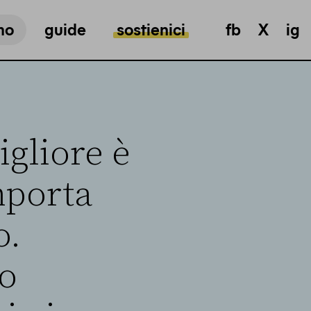
mo
guide
sostienici
fb
X
ig
igliore è
mporta
o.
to