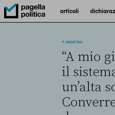
articoli
dichiaraz
Pagella Politica Logo
INDIETRO
“A mio gi
il siste
un’alta s
Converre