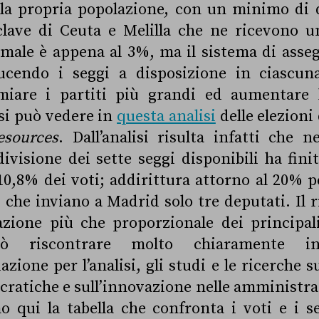
lla propria popolazione, con un minimo di 
clave di Ceuta e Melilla che ne ricevono u
ale è appena al 3%, ma il sistema di asseg
ducendo i seggi a disposizione in ciascuna
emiare i partiti più grandi ed aumentare 
 si può vedere in
questa analisi
delle elezioni 
esources
. Dall’analisi risulta infatti che n
ivisione dei sette seggi disponibili ha finit
0,8% dei voti; addirittura attorno al 20% p
 che inviano a Madrid solo tre deputati. Il r
zione più che proporzionale dei principali
uò riscontrare molto chiaramente
zione per l’analisi, gli studi e le ricerche s
cratiche e sull’innovazione nelle amministra
o qui la tabella che confronta i voti e i se