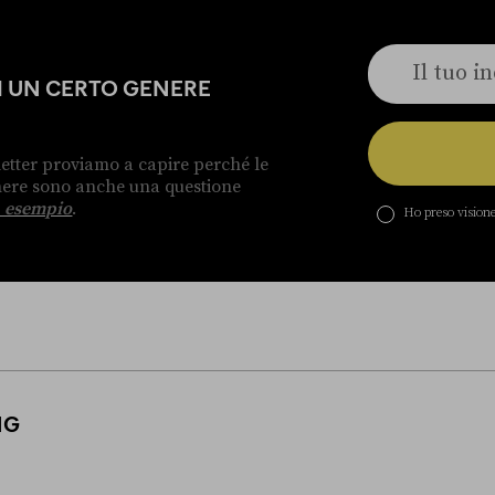
DI UN CERTO GENERE
etter proviamo a capire perché le
enere sono anche una questione
 esempio
.
Ho preso visione
NG