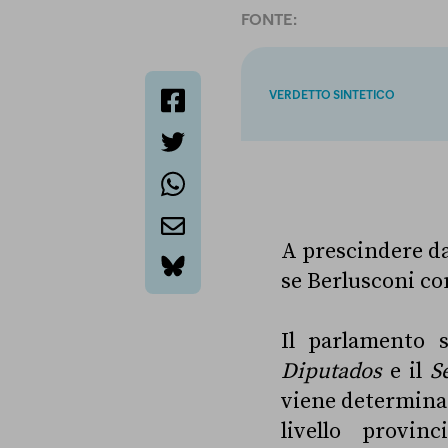
FONTE:
VERDETTO SINTETICO
facebook
twitter
whatsapp
A prescindere da
email
se Berlusconi co
bluesky
Il parlamento
Diputados
e il
S
viene determinat
livello provi