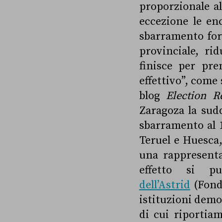
proporzionale a
eccezione le en
sbarramento form
provinciale, ri
finisce per pr
effettivo”, come
blog
Election R
Zaragoza la sudd
sbarramento al 1
Teruel e Huesca,
una rappresenta
effetto si p
dell’Astrid
(Fonda
istituzioni demo
di cui riportiam