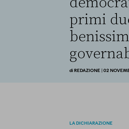
democrati
primi due
benissim
governab
| 02 NOVEM
di
REDAZIONE
LA DICHIARAZIONE