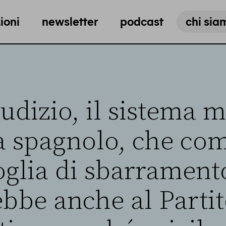
ioni
newsletter
podcast
chi sia
udizio, il sistema m
ma spagnolo, che co
oglia di sbarrament
bbe anche al Parti