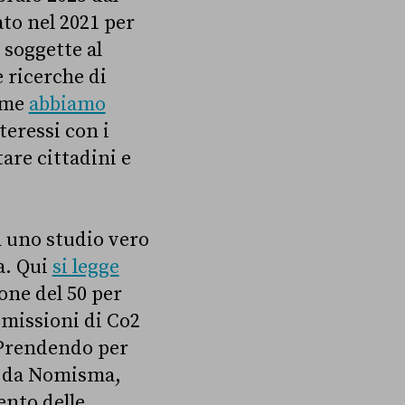
to nel 2021 per
 soggette al
 ricerche di
Come
abbiamo
teressi con i
tare cittadini e
n uno studio vero
a. Qui
si legge
one del 50 per
emissioni di Co2
. Prendendo per
ti da Nomisma,
ento delle