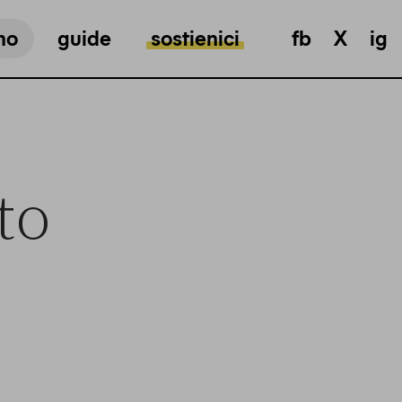
mo
guide
sostienici
fb
X
ig
to