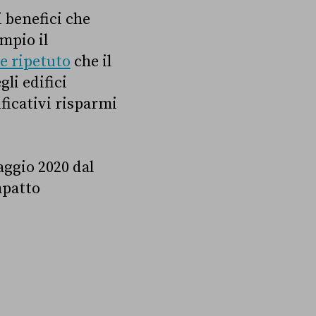
i benefici che
mpio il
te ripetuto
che il
li edifici
ificativi risparmi
aggio 2020 dal
mpatto