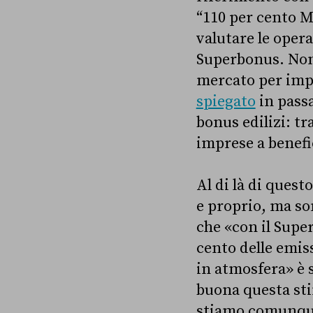
“110 per cento M
valutare le opera
Superbonus. Nomi
mercato per impr
spiegato
in passa
bonus edilizi: tra
imprese a benefi
Al di là di ques
e proprio, ma s
che «con il Supe
cento delle emiss
in atmosfera» è 
buona questa sti
stiamo comunque 