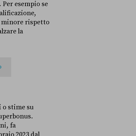
 Per esempio se
alificazione,
o minore rispetto
lzare la
o
i o stime su
Superbonus.
ni, fa
braio 2023 dal