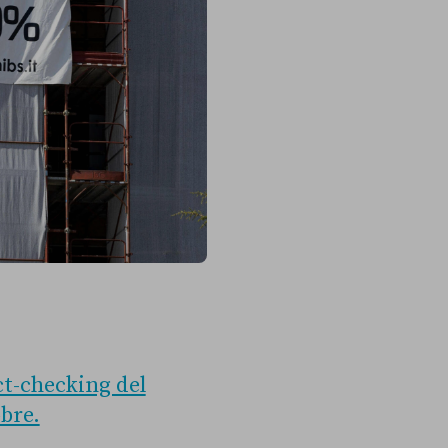
ct-checking del
obre.