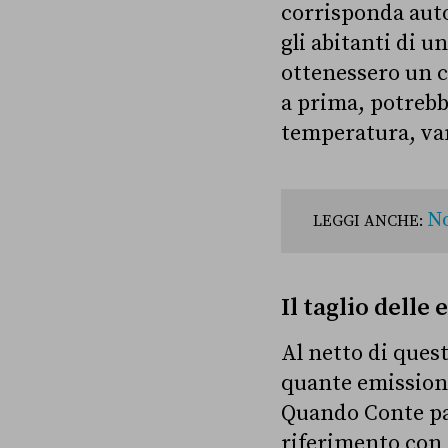
corrisponda aut
gli abitanti di u
ottenessero un c
a prima, potrebbe
temperatura, van
No
LEGGI ANCHE:
Il taglio delle
Al netto di quest
quante emissioni
Quando Conte parl
riferimento con 