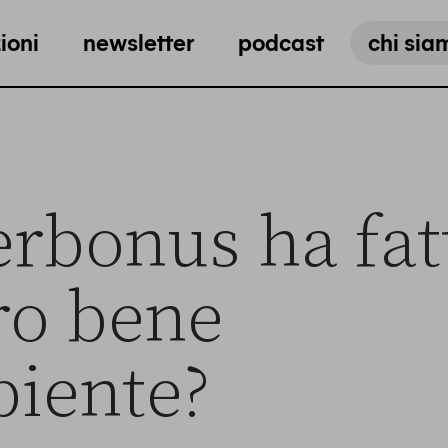
ioni
newsletter
podcast
chi sia
erbonus ha fat
ro bene
biente?