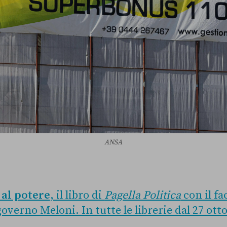
ANSA
 al potere
, il libro di
Pagella Politica
con il fa
verno Meloni. In tutte le librerie dal 27 ott