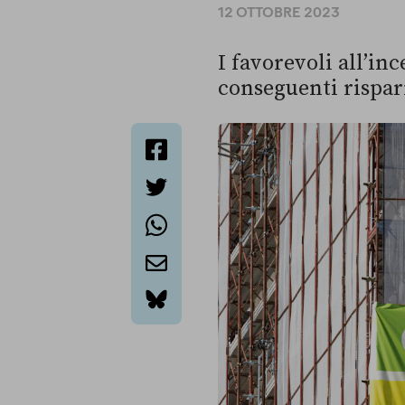
12 OTTOBRE 2023
I favorevoli all’inc
conseguenti rispar
facebook
twitter
whatsapp
email
bluesky