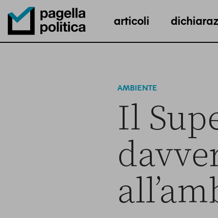
articoli
dichiaraz
Pagella Politica Logo
AMBIENTE
Il Sup
davve
all’am