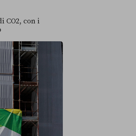
di CO2, con i
o