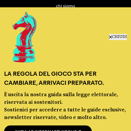
chi siamo
manifesto
redazione
progetti
lavora con noi
CHIUDI
contattaci
LA REGOLA DEL GIOCO STA PER
CAMBIARE, ARRIVACI PREPARATO.
È uscita la nostra guida sulla legge elettorale,
© Pagella Politica 2012 - 2026
riservata ai sostenitori.
Sostienici per accedere a tutte le guide esclusive,
Pagella Politica è una testata registrata presso il Tribunale di Milano, n. 55 del 8
newsletter riservate, video e molto altro.
marzo 2021. ISSN 2974-9387