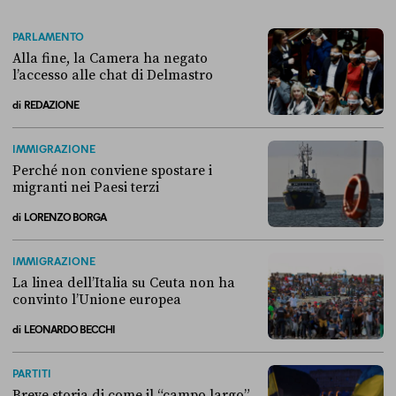
PARLAMENTO
Alla fine, la Camera ha negato
l’accesso alle chat di Delmastro
di
REDAZIONE
Alla fine, la Camera ha negato l’accesso alle chat di Delmastro
IMMIGRAZIONE
Perché non conviene spostare i
migranti nei Paesi terzi
di
LORENZO BORGA
Perché non conviene spostare i migranti nei Paesi terzi
IMMIGRAZIONE
La linea dell’Italia su Ceuta non ha
convinto l’Unione europea
di
LEONARDO BECCHI
La linea dell’Italia su Ceuta non ha convinto l’Unione europea
PARTITI
Breve storia di come il “campo largo”