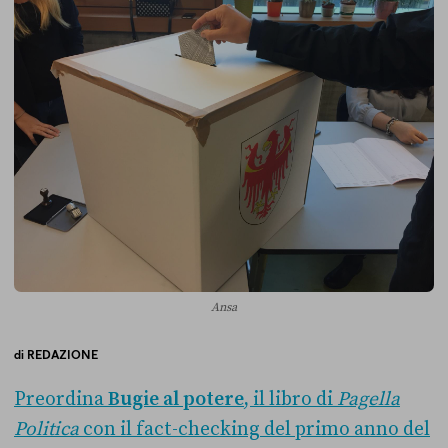
Ansa
di
REDAZIONE
Preordina
Bugie al potere
, il libro di
Pagella
Politica
con il fact-checking del primo anno del