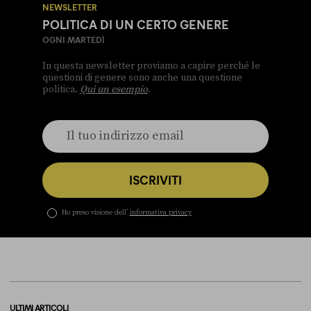
NEWSLETTER
POLITICA DI UN CERTO GENERE
OGNI MARTEDÌ
In questa newsletter proviamo a capire perché le
questioni di genere sono anche una questione
politica.
Qui un esempio
.
ISCRIVITI
Ho preso visione dell’
informativa privacy
ULTIMI ARTICOLI