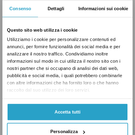
ottenuto il 6 per cento (oltre 16 mila
Consenso
Dettagli
Informazioni sui cookie
preferenze), triplicando i voti
ottenuti
nel
2018. A seguire, il Partito Democratico ha
ottenuto il 3,5 per cento (circa 10 mila
Questo sito web utilizza i cookie
preferenze), in lieve calo rispetto a cinque anni
Utilizziamo i cookie per personalizzare contenuti ed
annunci, per fornire funzionalità dei social media e per
fa, mentre la Lega si è fermata al 3 per cento
analizzare il nostro traffico. Condividiamo inoltre
(quasi 9 mila preferenze), perdendo quasi 24
informazioni sul modo in cui utilizza il nostro sito con i
mila voti rispetto alle scorse elezioni, quando
nostri partner che si occupano di analisi dei dati web,
aveva superato l’11 per cento. Sia il Movimento
pubblicità e social media, i quali potrebbero combinarle
con altre informazioni che ha fornito loro o che hanno
5 Stelle sia Forza Italia non hanno raggiunto l’1
raccolto dal suo utilizzo dei loro servizi.
per cento dei voti, fermandosi rispettivamente
allo 0,7 e allo 0,6 per cento. Nel 2018 il
Movimento 5 Stelle aveva ottenuto il 2,4 per
Accetta tutti
cento, mentre Forza Italia l’1 per cento.
Personalizza