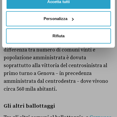
Accetta tutti
Nelle città che sono andate al voto, ora il
centrosinistra amministra una popolazione di
circa 1,3 milioni di persone, in aumento
Personalizza
rispetto ai quasi 800 mila prima delle elezioni
comunali. Il centrodestra è sceso da poco più
Rifiuta
di 700 mila a meno di 300 mila. La grande
differenza tra numero di comuni vinti e
popolazione amministrata è dovuta
soprattutto alla vittoria del centrosinistra al
primo turno a Genova – in precedenza
amministrata dal centrodestra – dove vivono
circa 560 mila abitanti.
Gli altri ballottaggi