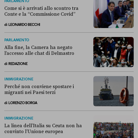
PARLAMENTO
Come si è arrivati allo scontro tra
Conte e la “Commissione Covid”
di
LEONARDO BECCHI
Come si è arrivati allo scontro tra Conte e la “Commissione Covid”
PARLAMENTO
Alla fine, la Camera ha negato
l’accesso alle chat di Delmastro
di
REDAZIONE
Alla fine, la Camera ha negato l’accesso alle chat di Delmastro
IMMIGRAZIONE
Perché non conviene spostare i
migranti nei Paesi terzi
di
LORENZO BORGA
Perché non conviene spostare i migranti nei Paesi terzi
IMMIGRAZIONE
La linea dell’Italia su Ceuta non ha
convinto l’Unione europea