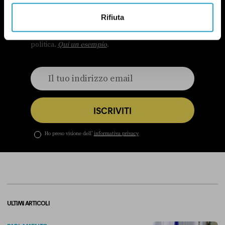
OGNI MARTEDÌ
Rifiuta
In questa newsletter proviamo a capire perché le
questioni di genere sono anche una questione
politica.
Qui un esempio
.
ISCRIVITI
Ho preso visione dell’
informativa privacy
ULTIMI ARTICOLI