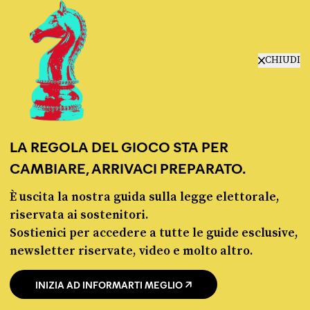
manifesto
redazione
progetti
lavora con noi
CHIUDI
contattaci
LA REGOLA DEL GIOCO STA PER
CAMBIARE, ARRIVACI PREPARATO.
È uscita la nostra guida sulla legge elettorale,
© Pagella Politica 2012 - 2026
riservata ai sostenitori.
Sostienici per accedere a tutte le guide esclusive,
Pagella Politica è una testata registrata presso il Tribunale di Milano, n. 55 del 8
newsletter riservate, video e molto altro.
marzo 2021. ISSN 2974-9387
INIZIA AD INFORMARTI MEGLIO
Privacy policy
Cookie policy