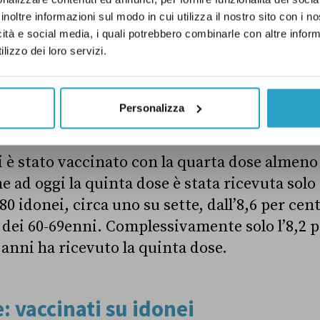
inoltre informazioni sul modo in cui utilizza il nostro sito con i 
icità e social media, i quali potrebbero combinarle con altre inform
lizzo dei loro servizi.
Personalizza
i è stato vaccinato con la quarta dose almeno
e ad oggi la quinta dose è stata ricevuta solo 
80 idonei, circa uno su sette, dall’8,6 per cen
o dei 60-69enni. Complessivamente solo l’8,2 p
 anni ha ricevuto la quinta dose.