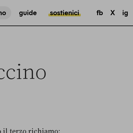
mo
guide
sostienici
fb
X
ig
ccino
il terzo richiamo: