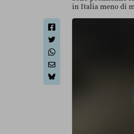
in Italia meno di 
facebook
twitter
whatsapp
email
bluesky