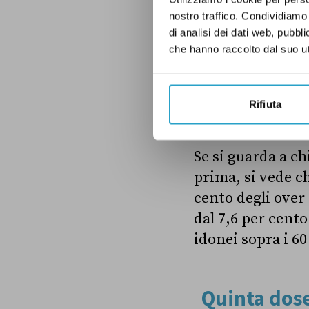
nostro traffico. Condividiamo 
di analisi dei dati web, pubbl
che hanno raccolto dal suo uti
Rifiuta
Se si guarda a ch
prima, si vede ch
cento degli over 
dal 7,6 per cent
idonei sopra i 60