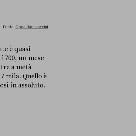
te è quasi
di 700, un mese
ntre a metà
7 mila. Quello è
si in assoluto.