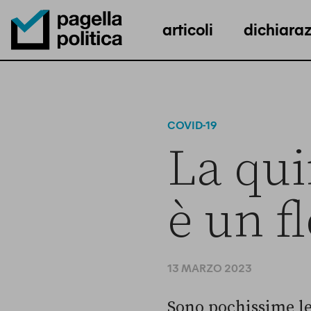
articoli
dichiaraz
Pagella Politica Logo
COVID-19
La qui
è un f
13 MARZO 2023
Sono pochissime le