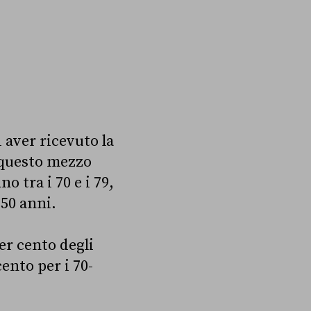
 aver ricevuto la
i questo mezzo
o tra i 70 e i 79,
 50 anni.
per cento degli
ento per i 70-