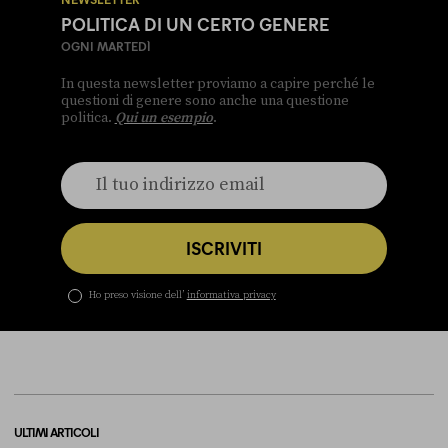
POLITICA DI UN CERTO GENERE
OGNI MARTEDÌ
In questa newsletter proviamo a capire perché le
questioni di genere sono anche una questione
politica.
Qui un esempio
.
ISCRIVITI
Ho preso visione dell’
informativa privacy
ULTIMI ARTICOLI