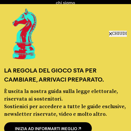
chi siamo
manifesto
redazione
progetti
lavora con noi
CHIUDI
contattaci
LA REGOLA DEL GIOCO STA PER
CAMBIARE, ARRIVACI PREPARATO.
È uscita la nostra guida sulla legge elettorale,
© Pagella Politica 2012 - 2026
riservata ai sostenitori.
Sostienici per accedere a tutte le guide esclusive,
Pagella Politica è una testata registrata presso il Tribunale di Milano, n. 55 del 8
newsletter riservate, video e molto altro.
marzo 2021. ISSN 2974-9387
INIZIA AD INFORMARTI MEGLIO
Privacy policy
Cookie policy