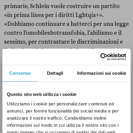
primarie, Schlein vuole costruire un partito
«in prima linea per i diritti Lgbtqia+».
«Dobbiamo continuare a batterci per una legge
contro l’omobilesbotransfobia, l’abilismo e il
sessimo, per contrastare le discriminazioni e
l’odio che colpiscono ogni giorno le persone»,
ha scritto la deputata.
Consenso
Dettagli
Informazioni sui cookie
Tra le altre cose Schlein è favorevole
all’introduzione del matrimonio egualitario,
Questo sito web utilizza i cookie
ossia quello tra persone dello stesso sesso, e
alla semplificazione dei percorsi di transizione
Utilizziamo i cookie per personalizzare contenuti ed
annunci, per fornire funzionalità dei social media e per
per il cambio di sesso delle persone
analizzare il nostro traffico. Condividiamo inoltre
transgender.
informazioni sul modo in cui utilizza il nostro sito con i
nostri partner che si occupano di analisi dei dati web,