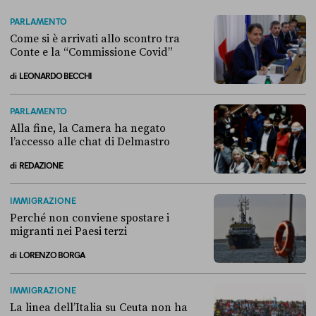
PARLAMENTO
Come si è arrivati allo scontro tra
Conte e la “Commissione Covid”
di
LEONARDO BECCHI
Come si è arrivati allo scontro tra Conte e la “Commissione Covid”
PARLAMENTO
Alla fine, la Camera ha negato
l’accesso alle chat di Delmastro
di
REDAZIONE
Alla fine, la Camera ha negato l’accesso alle chat di Delmastro
IMMIGRAZIONE
Perché non conviene spostare i
migranti nei Paesi terzi
di
LORENZO BORGA
Perché non conviene spostare i migranti nei Paesi terzi
IMMIGRAZIONE
La linea dell’Italia su Ceuta non ha