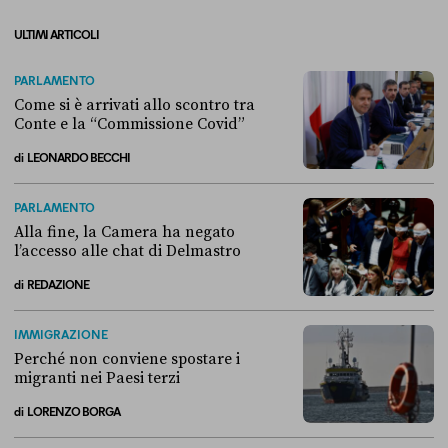
ULTIMI ARTICOLI
PARLAMENTO
Come si è arrivati allo scontro tra
Conte e la “Commissione Covid”
di
LEONARDO BECCHI
Come si è arrivati allo scontro tra Conte e la “Commissione Covid”
PARLAMENTO
Alla fine, la Camera ha negato
l’accesso alle chat di Delmastro
di
REDAZIONE
Alla fine, la Camera ha negato l’accesso alle chat di Delmastro
IMMIGRAZIONE
Perché non conviene spostare i
migranti nei Paesi terzi
di
LORENZO BORGA
Perché non conviene spostare i migranti nei Paesi terzi