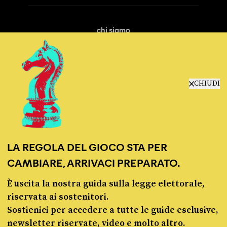
chi siamo
manifesto
redazione
progetti
lavora con noi
CHIUDI
contattaci
LA REGOLA DEL GIOCO STA PER
CAMBIARE, ARRIVACI PREPARATO.
È uscita la nostra guida sulla legge elettorale,
© Pagella Politica 2012 - 2026
riservata ai sostenitori.
Sostienici per accedere a tutte le guide esclusive,
Pagella Politica è una testata registrata presso il Tribunale di Milano, n. 55 del 8
newsletter riservate, video e molto altro.
marzo 2021. ISSN 2974-9387