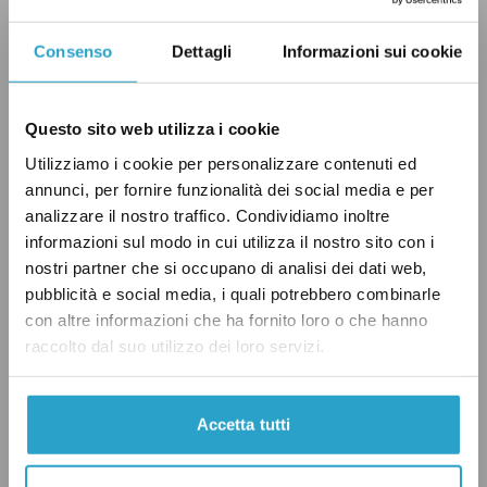
Amintore Fanfani, Gianni Spagnolli, Tommaso
Morlino, Vittorino Colombo, Francesco
Consenso
Dettagli
Informazioni sui cookie
Cossiga, Giovanni Malagodi, Giovanni
Spadolini, Carlo Luigi Scognamiglio Pasini,
Questo sito web utilizza i cookie
Nicola Mancino, Marcello Pera, Franco Marini,
Renato Schifani, Pietro Grasso e l’attuale
Utilizziamo i cookie per personalizzare contenuti ed
annunci, per fornire funzionalità dei social media e per
Ignazio La Russa
.
analizzare il nostro traffico. Condividiamo inoltre
informazioni sul modo in cui utilizza il nostro sito con i
Tra questi, due sono stati poi eletti presidenti
nostri partner che si occupano di analisi dei dati web,
della Repubblica: Enrico De Nicola, il primo a
pubblicità e social media, i quali potrebbero combinarle
con altre informazioni che ha fornito loro o che hanno
ricoprire l’incarico dal 1° gennaio al 12 maggio
raccolto dal suo utilizzo dei loro servizi.
1948, e Francesco Cossiga, presidente del
Senato dal 1983 al 1985 e poi presidente della
Repubblica dal 1985 al 1992.
Accetta tutti