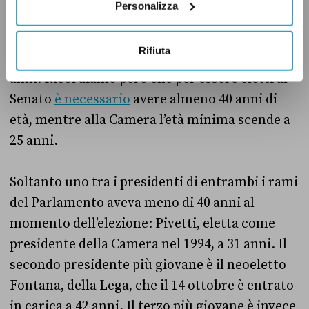
L’età media dei presidenti
Personalizza
Al momento, l’età media dei presidenti della
Rifiuta
Camera è di 55,1 anni, mentre al Senato di 65,9
anni. Ricordiamo però che per essere eletti al
Senato
è necessario
avere almeno 40 anni di
età, mentre alla Camera l’età minima scende a
25 anni.
Soltanto uno tra i presidenti di entrambi i rami
del Parlamento aveva meno di 40 anni al
momento dell’elezione: Pivetti, eletta come
presidente della Camera nel 1994, a 31 anni. Il
secondo presidente più giovane è il neoeletto
Fontana, della Lega, che il 14 ottobre è entrato
in carica a 42 anni. Il terzo più giovane è invece