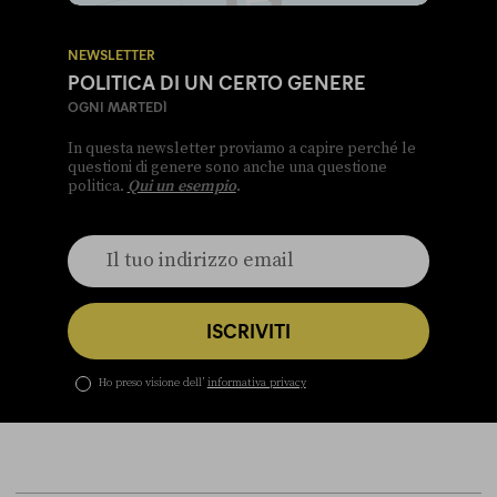
NEWSLETTER
POLITICA DI UN CERTO GENERE
OGNI MARTEDÌ
In questa newsletter proviamo a capire perché le
questioni di genere sono anche una questione
politica.
Qui un esempio
.
ISCRIVITI
Ho preso visione dell’
informativa privacy