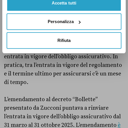
Accetta tutti
Il rinvio al 31 marzo dell’obbligo assicurativo
per le imprese
è stato
contestato
da alcuni enti
di categoria, tra cui Confindustria e l’Ascom
Personalizza
Confcommercio. Secondo questi enti, è stato
concesso troppo poco tempo alle imprese tra
Rifiuta
l’approvazione del regolamento e l’effettiva
entrata in vigore dell’obbligo assicurativo. In
pratica, tra l’entrata in vigore del regolamento
e il termine ultimo per assicurarsi c’è un mese
di tempo.
L’emendamento al decreto “Bollette”
presentato da Zucconi puntava a rinviare
l’entrata in vigore dell’obbligo assicurativo dal
31 marzo al 31 ottobre 2025. L’emendamento
è