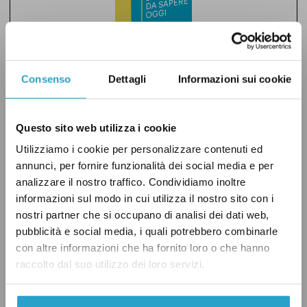
Iscriviti a
Le cose da sapere oggi
Consenso
Dettagli
Informazioni sui cookie
La newsletter con le notizie politiche più
importanti della giornata, riservata ai nostri
Questo sito web utilizza i cookie
sostenitori. Arriva ogni pomeriggio, dal
lunedì al venerdì. Prova un mese gratis.
Utilizziamo i cookie per personalizzare contenuti ed
Leggi qui un esempio
.
annunci, per fornire funzionalità dei social media e per
analizzare il nostro traffico. Condividiamo inoltre
ISCRIVITI
informazioni sul modo in cui utilizza il nostro sito con i
nostri partner che si occupano di analisi dei dati web,
pubblicità e social media, i quali potrebbero combinarle
con altre informazioni che ha fornito loro o che hanno
raccolto dal suo utilizzo dei loro servizi.
L’emendamento inammissibile