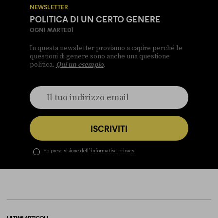
NEWSLETTER
POLITICA DI UN CERTO GENERE
OGNI MARTEDÌ
In questa newsletter proviamo a capire perché le
questioni di genere sono anche una questione
politica.
Qui un esempio
.
ISCRIVITI
Ho preso visione dell’
informativa privacy
ULTIMI ARTICOLI