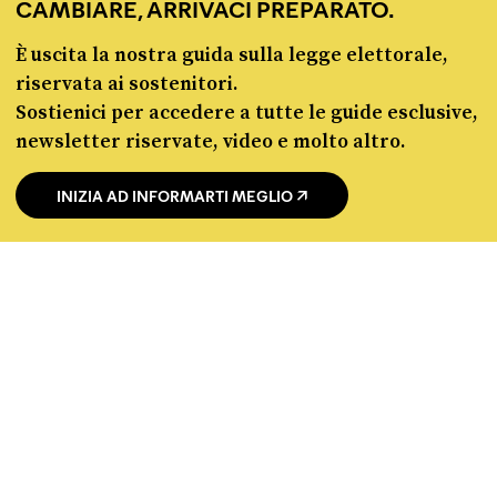
CAMBIARE, ARRIVACI PREPARATO.
chi siamo
manifesto
È uscita la nostra guida sulla legge elettorale,
redazione
riservata ai sostenitori.
progetti
Sostienici per accedere a tutte le guide esclusive,
lavora con noi
newsletter riservate, video e molto altro.
contattaci
INIZIA AD INFORMARTI MEGLIO
© Pagella Politica 2012 - 2026
Pagella Politica è una testata registrata presso il Tribunale di Milano, n. 55 del 8
marzo 2021. ISSN 2974-9387