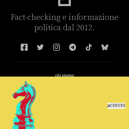
Fact-checking e informazione
politica dal 2012.
chi siamo
manifesto
redazione
progetti
lavora con noi
CHIUDI
contattaci