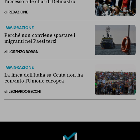
l’accesso alle chat di Delmastro
di
REDAZIONE
Alla fine, la Camera ha negato l’accesso alle chat di Delmastro
IMMIGRAZIONE
Perché non conviene spostare i
migranti nei Paesi terzi
di
LORENZO BORGA
Perché non conviene spostare i migranti nei Paesi terzi
IMMIGRAZIONE
La linea dell’Italia su Ceuta non ha
convinto l’Unione europea
di
LEONARDO BECCHI
La linea dell’Italia su Ceuta non ha convinto l’Unione europea