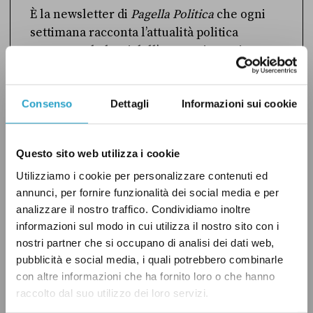
È la newsletter di
Pagella Politica
che ogni
settimana racconta l’attualità politica
attraverso le lenti dell’economia. Arriva
gratis ogni giovedì. Riceverai nell’email di
benvenuto il link all’articolo completo.
Consenso
Dettagli
Informazioni sui cookie
Questo sito web utilizza i cookie
Utilizziamo i cookie per personalizzare contenuti ed
ISCRIVITI
annunci, per fornire funzionalità dei social media e per
analizzare il nostro traffico. Condividiamo inoltre
Ho preso visione dell’
informativa privacy
informazioni sul modo in cui utilizza il nostro sito con i
nostri partner che si occupano di analisi dei dati web,
pubblicità e social media, i quali potrebbero combinarle
con altre informazioni che ha fornito loro o che hanno
raccolto dal suo utilizzo dei loro servizi.